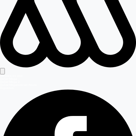
Señales en vivo
Señal Mega
Señal Mega 2
Señal Meganoticias Ahora
Síguenos