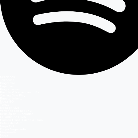
Secciones
Teleseries
Programas
Capítulos
Programación
Postula Volverías con tu Ex
Casting Dale Play
Entretenimiento
Mega GO
Temas
Mega en vivo
Volverías con tu ex? 2
Reunión de Superados
El Jardín de Olivia
Carmen Gloria, Fuerte & Claro
Detrás del Muro
Mega GO
Grupo Megamedia
Megamedia
Mega