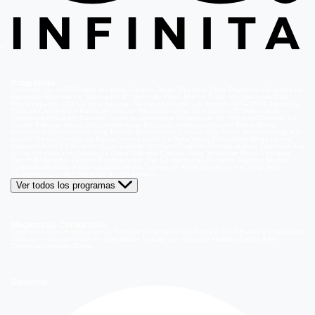
Programas
Volverías con tu Ex
Detrás del Muro
Carmen Gloria, Fuerte & Claro
Prohibida Obsesión
La
Baronesa
Reunión de Superados
El Jardín de Olivia
Mucho Gusto
Meganoticias
Dale
Play
Atrapados 133
La hora de jugar
De paseo
Acceso a lo Nuestro
Viña 2026
Aguas de
Oro
Los Casablanca
Nuevo Amores de Mercado
Juego de ilusiones
El Señor de la
Querencia
Al Sur del Corazón
Como la vida misma
Generación 98 '
Hijos del Desierto
La
Ley de Baltazar
Hasta Encontrarte
Amar Profundo
Verdades Ocultas
Pobre Novio
Demente
Edificio Corona
Only Friends
El Internado
Coliseo
Only Fama
Te Invito
Viaje a lo
insólito
De aquí vengo yo
Bajo el mismo techo
La Ruta Verde
El Antídoto
Mega Humor
Viajando Ando
La Ruta del Agua
Casado con hijos
Elegidos
Disfruta la Ruta
Capítulos
A la
punta del cerro
Los Carsong's
Copa Culinaria Carozzi
Sana Tentación
Mega Estelares
Plan V
El Retador
Desafío Emprendedor
The Covers
Isabel
Pecados Digitales
Modus
Operandi
Mi Barrio
Leyla
Corazón Negro
Trampa de Amor
Seyrán y Ferit
Yargi
Nehir
Olvídame si puedes
Secretos del Matrimonio
Ver todos los programas
Megamedia Corporativo
Quienes Somos
Información de Emisión
Información de Emisión 2014
Bases y ganadores
concursos
Orientaciones Programáticas
Trabaja con nosotros
Holding Bethia
Área
Comercial
Mediakit Digital
Síguenos