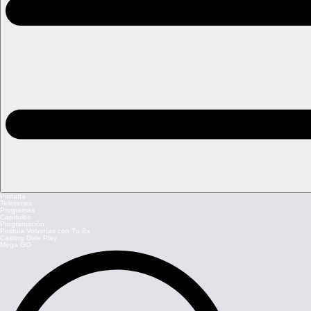
Portada
Teleseries
Programas
Capítulos
Programación
Postula Volverías con Tu Ex
Casting Dale Play
Mega GO