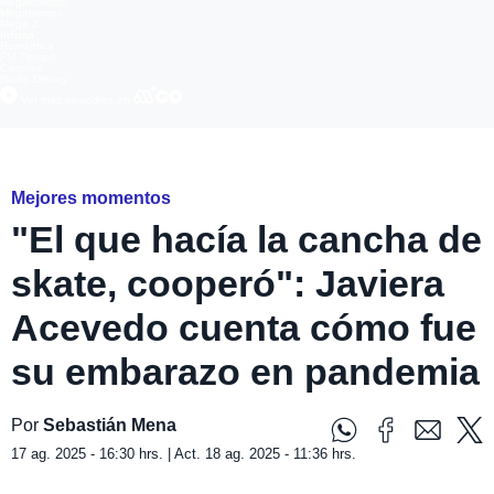
Meganoticias
Megatiempo
Mega 2
Infinita
Romántica
FM Tiempo
Carolina
Radio Disney
Ver más episodios en
only friends
Mejores momentos
"El que hacía la cancha de
skate, cooperó": Javiera
Acevedo cuenta cómo fue
su embarazo en pandemia
Por
Sebastián Mena
17 ag. 2025 - 16:30 hrs. | Act. 18 ag. 2025 - 11:36 hrs.