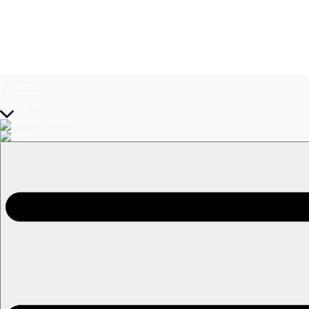
Temas del momento:
El Jardín de Olivia
La Baronesa
Volverías con tu ex? 2
Prohibida Obsesión
EN VIVO