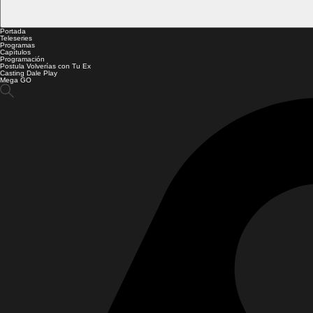
Portada
Teleseries
Programas
Capítulos
Programación
Postula Volverías con Tu Ex
Casting Dale Play
Mega GO