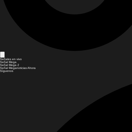
Señales en vivo
Señal Mega
Señal Mega 2
Señal Meganoticias Ahora
Síguenos