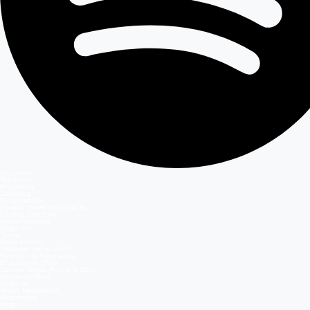
Secciones
Teleseries
Programas
Capítulos
Programación
Postula Volverías con tu Ex
Casting Dale Play
Entretenimiento
Mega GO
Temas
Mega en vivo
Volverías con tu ex? 2
Reunión de Superados
El Jardín de Olivia
Carmen Gloria, Fuerte & Claro
Detrás del Muro
Mega GO
Grupo Megamedia
Megamedia
Mega