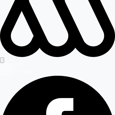
Señales en vivo
Señal Mega
Señal Mega 2
Señal Meganoticias Ahora
Síguenos