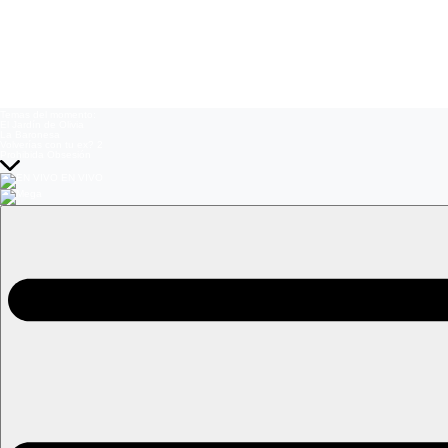
Temas del momento:
El Jardín de Olivia
La Baronesa
Volverías con tu ex? 2
Prohibida Obsesión
EN VIVO