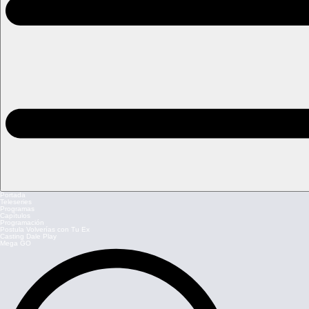
Portada
Teleseries
Programas
Capítulos
Programación
Postula Volverías con Tu Ex
Casting Dale Play
Mega GO