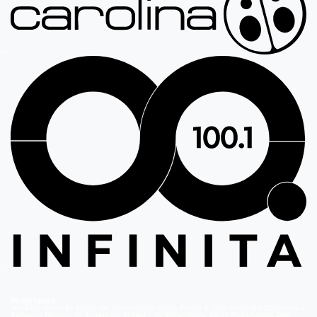
Programas
Volverías con tu Ex
Detrás del Muro
Carmen Gloria, Fuerte & Claro
Prohibida Obsesión
La
Baronesa
Reunión de Superados
El Jardín de Olivia
Mucho Gusto
Meganoticias
Dale