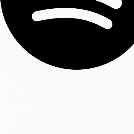
Secciones
Teleseries
Programas
Capítulos
Programación
Postula Volverías con tu Ex
Casting Dale Play
Entretenimiento
Mega GO
Temas
Mega en vivo
Volverías con tu ex? 2
Reunión de Superados
El Jardín de Olivia
Carmen Gloria, Fuerte & Claro
Detrás del Muro
Mega GO
Grupo Megamedia
Megamedia
Mega
Meganoticias