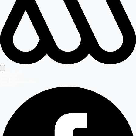
Señales en vivo
Señal Mega
Señal Mega 2
Señal Meganoticias Ahora
Síguenos