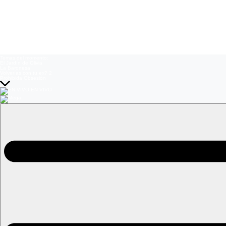
Temas del momento:
El Jardín de Olivia
La Baronesa
Volverías con tu ex? 2
Prohibida Obsesión
EN VIVO