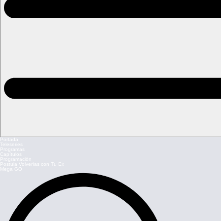
Portada
Teleseries
Programas
Capítulos
Programación
Postula Volverías con Tu Ex
Mega GO