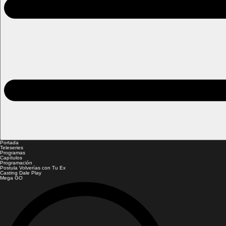
Portada
Teleseries
Programas
Capítulos
Programación
Postula Volverías con Tu Ex
Casting Dale Play
Mega GO