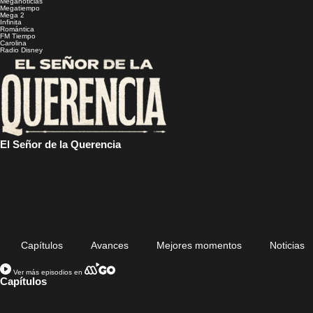
Meganoticias
Megatiempo
Mega 2
Infinita
Romántica
FM Tiempo
Carolina
Radio Disney
El Señor de la Querencia
Capítulos
Avances
Mejores momentos
Noticias
Ver más episodios en
Capítulos