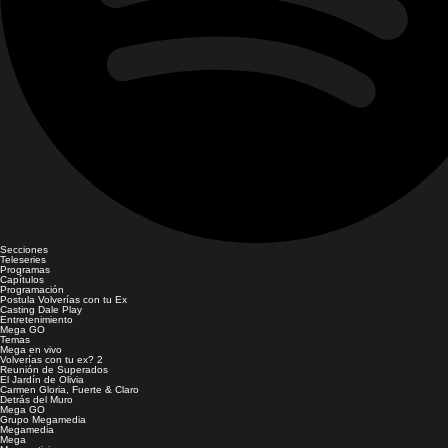
Secciones
Teleseries
Programas
Capítulos
Programación
Postula Volverías con tu Ex
Casting Dale Play
Entretenimiento
Mega GO
Temas
Mega en vivo
Volverías con tu ex? 2
Reunión de Superados
El Jardín de Olivia
Carmen Gloria, Fuerte & Claro
Detrás del Muro
Mega GO
Grupo Megamedia
Megamedia
Mega