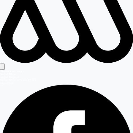
Señales en vivo
Señal Mega
Señal Mega 2
Señal Meganoticias Ahora
Síguenos