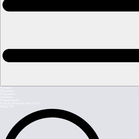
Portada
Teleseries
Programas
Capítulos
Programación
Postula Volverías con Tu Ex
Mega GO