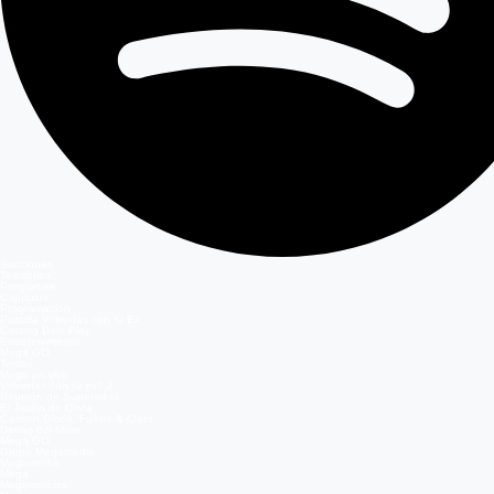
Secciones
Teleseries
Programas
Capítulos
Programación
Postula Volverías con tu Ex
Casting Dale Play
Entretenimiento
Mega GO
Temas
Mega en vivo
Volverías con tu ex? 2
Reunión de Superados
El Jardín de Olivia
Carmen Gloria, Fuerte & Claro
Detrás del Muro
Mega GO
Grupo Megamedia
Megamedia
Mega
Meganoticias