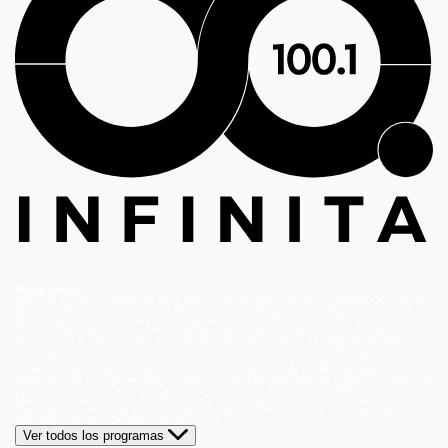
Programas
Volverías con tu Ex
Detrás del Muro
Carmen Gloria, Fuerte & Claro
Prohibida Obsesión
La
Baronesa
Reunión de Superados
El Jardín de Olivia
Mucho Gusto
Meganoticias
Dale
Play
Atrapados 133
La hora de jugar
De paseo
Acceso a lo Nuestro
Viña 2026
Aguas de
Oro
Los Casablanca
Nuevo Amores de Mercado
Juego de ilusiones
El Señor de la
Querencia
Al Sur del Corazón
Como la vida misma
Generación 98 '
Hijos del Desierto
La
Ley de Baltazar
Hasta Encontrarte
Amar Profundo
Verdades Ocultas
Pobre Novio
Demente
Edificio Corona
Only Friends
El Internado
Coliseo
Only Fama
Te Invito
Viaje a lo
insólito
De aquí vengo yo
Bajo el mismo techo
La Ruta Verde
El Antídoto
Mega Humor
Viajando Ando
La Ruta del Agua
Casado con hijos
Elegidos
Disfruta la Ruta
Capítulos
A la
punta del cerro
Los Carsong's
Copa Culinaria Carozzi
Sana Tentación
Mega Estelares
Plan V
El Retador
Desafío Emprendedor
The Covers
Isabel
Pecados Digitales
Modus
Operandi
Mi Barrio
Leyla
Corazón Negro
Trampa de Amor
Seyrán y Ferit
Yargi
Nehir
Olvídame si puedes
Secretos del Matrimonio
Ver todos los programas