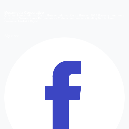
Megamedia Corporativo
Quienes Somos
Información de Emisión
Información de Emisión 2014
Bases y ganadores
concursos
Orientaciones Programáticas
Trabaja con nosotros
Holding Bethia
Área
Comercial
Mediakit Digital
Síguenos