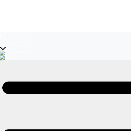
Temas del momento:
El Jardín de Olivia
La Baronesa
Volverías con tu ex? 2
Prohibida Obsesión
EN VIVO