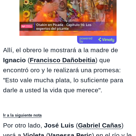
powered
by
Allí, el obrero le mostrará a la madre de
Ignacio
(
Francisco Dañobeitia
) que
encontró oro y le realizará una promesa:
"Esto vale mucha plata, lo suficiente para
darle a usted la vida que merece".
Ir a la siguiente nota
Por otro lado,
José Luis
(
Gabriel Cañas
)
verá a
Violeta
(
Vanessa Peric
) en el río y le