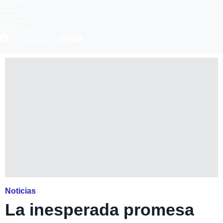
Megatiempo
Mega 2
Infinita
Romántica
FM Tiempo
Carolina
Radio Disney
Ver más episodios en
Noticias
La inesperada promesa