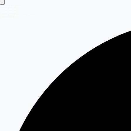
Señales en vivo
Señal Mega
Señal Mega 2
Señal Meganoticias Ahora
Síguenos