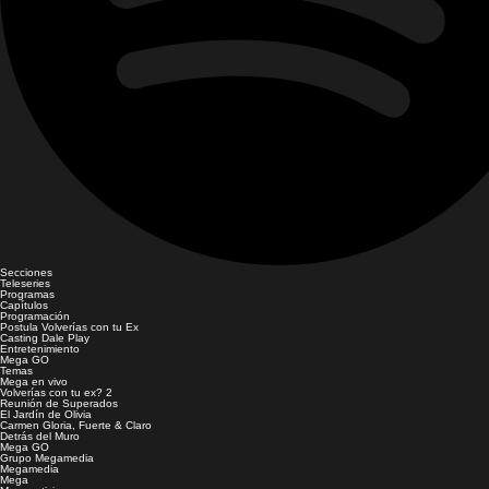
Secciones
Teleseries
Programas
Capítulos
Programación
Postula Volverías con tu Ex
Casting Dale Play
Entretenimiento
Mega GO
Temas
Mega en vivo
Volverías con tu ex? 2
Reunión de Superados
El Jardín de Olivia
Carmen Gloria, Fuerte & Claro
Detrás del Muro
Mega GO
Grupo Megamedia
Megamedia
Mega