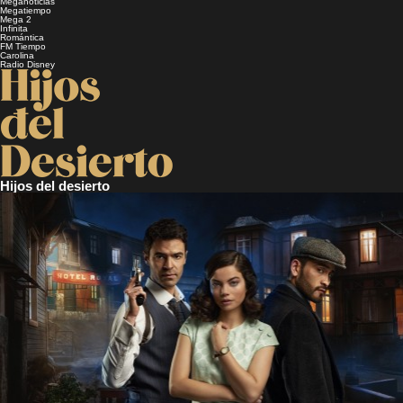
Meganoticias
Megatiempo
Mega 2
Infinita
Romántica
FM Tiempo
Carolina
Radio Disney
Hijos del desierto