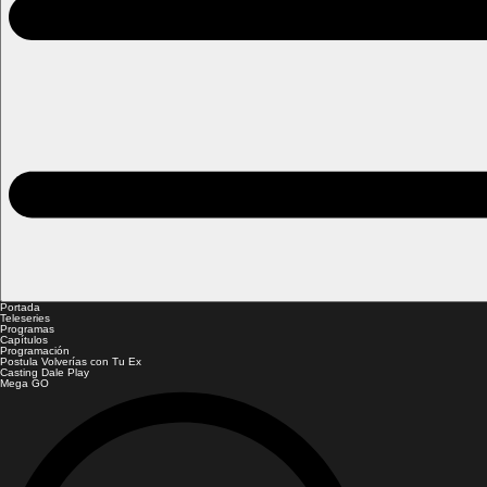
Portada
Teleseries
Programas
Capítulos
Programación
Postula Volverías con Tu Ex
Casting Dale Play
Mega GO