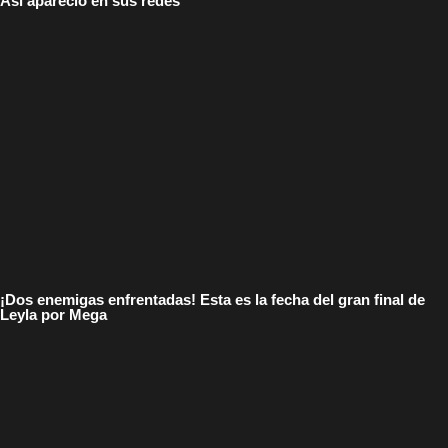
Así apareció en sus redes
¡Dos enemigas enfrentadas! Esta es la fecha del gran final de
Leyla por Mega