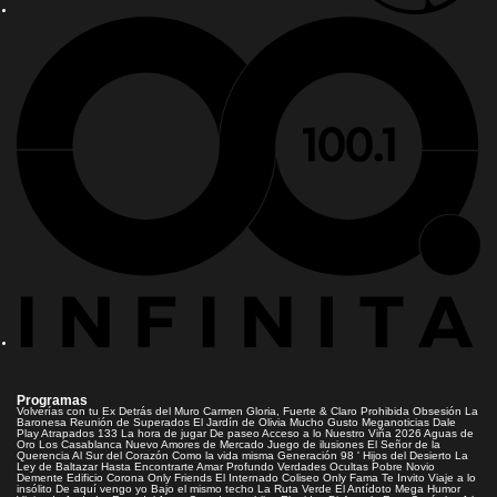
Programas
Volverías con tu Ex
Detrás del Muro
Carmen Gloria, Fuerte & Claro
Prohibida Obsesión
La
Baronesa
Reunión de Superados
El Jardín de Olivia
Mucho Gusto
Meganoticias
Dale
Play
Atrapados 133
La hora de jugar
De paseo
Acceso a lo Nuestro
Viña 2026
Aguas de
Oro
Los Casablanca
Nuevo Amores de Mercado
Juego de ilusiones
El Señor de la
Querencia
Al Sur del Corazón
Como la vida misma
Generación 98 '
Hijos del Desierto
La
Ley de Baltazar
Hasta Encontrarte
Amar Profundo
Verdades Ocultas
Pobre Novio
Demente
Edificio Corona
Only Friends
El Internado
Coliseo
Only Fama
Te Invito
Viaje a lo
insólito
De aquí vengo yo
Bajo el mismo techo
La Ruta Verde
El Antídoto
Mega Humor