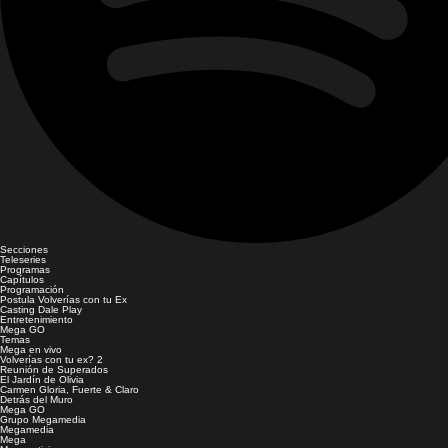
Secciones
Teleseries
Programas
Capítulos
Programación
Postula Volverías con tu Ex
Casting Dale Play
Entretenimiento
Mega GO
Temas
Mega en vivo
Volverías con tu ex? 2
Reunión de Superados
El Jardín de Olivia
Carmen Gloria, Fuerte & Claro
Detrás del Muro
Mega GO
Grupo Megamedia
Megamedia
Mega