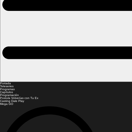
Portada
Teleseries
Programas
Capítulos
Programación
Postula Volverías con Tu Ex
Casting Dale Play
Mega GO