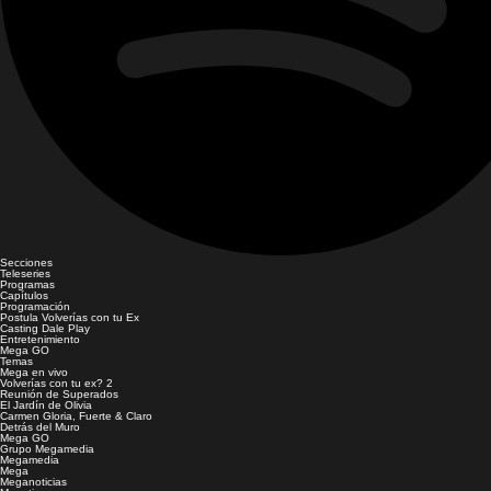
Secciones
Teleseries
Programas
Capítulos
Programación
Postula Volverías con tu Ex
Casting Dale Play
Entretenimiento
Mega GO
Temas
Mega en vivo
Volverías con tu ex? 2
Reunión de Superados
El Jardín de Olivia
Carmen Gloria, Fuerte & Claro
Detrás del Muro
Mega GO
Grupo Megamedia
Megamedia
Mega
Meganoticias