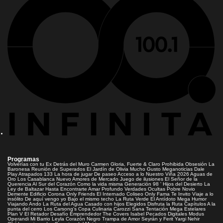
Programas
Volverías con tu Ex
Detrás del Muro
Carmen Gloria, Fuerte & Claro
Prohibida Obsesión
La
Baronesa
Reunión de Superados
El Jardín de Olivia
Mucho Gusto
Meganoticias
Dale
Play
Atrapados 133
La hora de jugar
De paseo
Acceso a lo Nuestro
Viña 2026
Aguas de
Oro
Los Casablanca
Nuevo Amores de Mercado
Juego de ilusiones
El Señor de la
Querencia
Al Sur del Corazón
Como la vida misma
Generación 98 '
Hijos del Desierto
La
Ley de Baltazar
Hasta Encontrarte
Amar Profundo
Verdades Ocultas
Pobre Novio
Demente
Edificio Corona
Only Friends
El Internado
Coliseo
Only Fama
Te Invito
Viaje a lo
insólito
De aquí vengo yo
Bajo el mismo techo
La Ruta Verde
El Antídoto
Mega Humor
Viajando Ando
La Ruta del Agua
Casado con hijos
Elegidos
Disfruta la Ruta
Capítulos
A la
punta del cerro
Los Carsong's
Copa Culinaria Carozzi
Sana Tentación
Mega Estelares
Plan V
El Retador
Desafío Emprendedor
The Covers
Isabel
Pecados Digitales
Modus
Operandi
Mi Barrio
Leyla
Corazón Negro
Trampa de Amor
Seyrán y Ferit
Yargi
Nehir