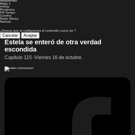
Megatiempo
Mega 2
Infinita
Romántica
FM Tiempo
Carolina
Radio Disney
Noticias
¿Deseas que te notifiquemos el contenido nuevo de
?
Cancelar
Aceptar
Estela se enteró de otra verdad
escondida
Capítulo 115 -Viernes 16 de octubre.