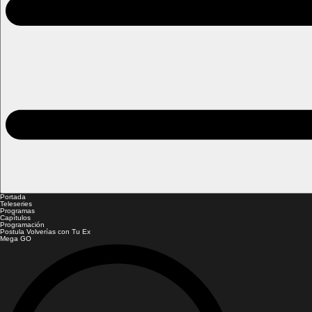
Portada
Teleseries
Programas
Capítulos
Programación
Postula Volverías con Tu Ex
Mega GO