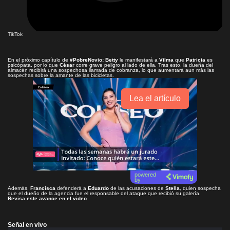
TikTok
En el próximo capítulo de
#PobreNovio
:
Betty
le manifestará a
Vilma
que
Patricia
es
psicópata, por lo que
César
corre grave peligro al lado de ella. Tras esto, la dueña del
almacén recibirá una sospechosa llamada de cobranza, lo que aumentará aun más las
sospechas sobre la amante de las bicicletas.
Lea el artículo
powered
by
Además,
Francisca
defenderá a
Eduardo
de las acusaciones de
Stella
, quien sospecha
que el dueño de la agencia fue el responsable del ataque que recibió su galería.
Revisa este avance en el video
Señal en vivo