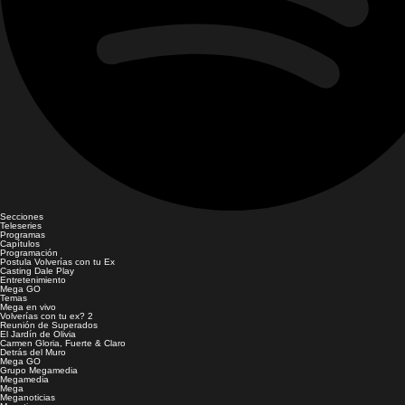
Secciones
Teleseries
Programas
Capítulos
Programación
Postula Volverías con tu Ex
Casting Dale Play
Entretenimiento
Mega GO
Temas
Mega en vivo
Volverías con tu ex? 2
Reunión de Superados
El Jardín de Olivia
Carmen Gloria, Fuerte & Claro
Detrás del Muro
Mega GO
Grupo Megamedia
Megamedia
Mega
Meganoticias