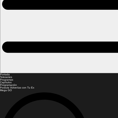
Portada
Teleseries
Programas
Capítulos
Programación
Postula Volverías con Tu Ex
Mega GO