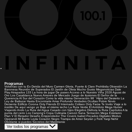
Programas
Volverías con tu Ex
Detrás del Muro
Carmen Gloria, Fuerte & Claro
Prohibida Obsesión
La
Baronesa
Reunión de Superados
El Jardín de Olivia
Mucho Gusto
Meganoticias
Dale
Play
Atrapados 133
La hora de jugar
De paseo
Acceso a lo Nuestro
Viña 2026
Aguas de
Oro
Los Casablanca
Nuevo Amores de Mercado
Juego de ilusiones
El Señor de la
Querencia
Al Sur del Corazón
Como la vida misma
Generación 98 '
Hijos del Desierto
La
Ley de Baltazar
Hasta Encontrarte
Amar Profundo
Verdades Ocultas
Pobre Novio
Demente
Edificio Corona
Only Friends
El Internado
Coliseo
Only Fama
Te Invito
Viaje a lo
insólito
De aquí vengo yo
Bajo el mismo techo
La Ruta Verde
El Antídoto
Mega Humor
Viajando Ando
La Ruta del Agua
Casado con hijos
Elegidos
Disfruta la Ruta
Capítulos
A la
punta del cerro
Los Carsong's
Copa Culinaria Carozzi
Sana Tentación
Mega Estelares
Plan V
El Retador
Desafío Emprendedor
The Covers
Isabel
Pecados Digitales
Modus
Operandi
Mi Barrio
Leyla
Corazón Negro
Trampa de Amor
Seyrán y Ferit
Yargi
Nehir
Olvídame si puedes
Secretos del Matrimonio
Ver todos los programas