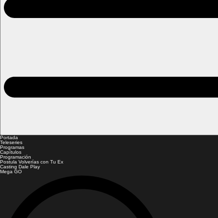
Portada
Teleseries
Programas
Capítulos
Programación
Postula Volverías con Tu Ex
Casting Dale Play
Mega GO