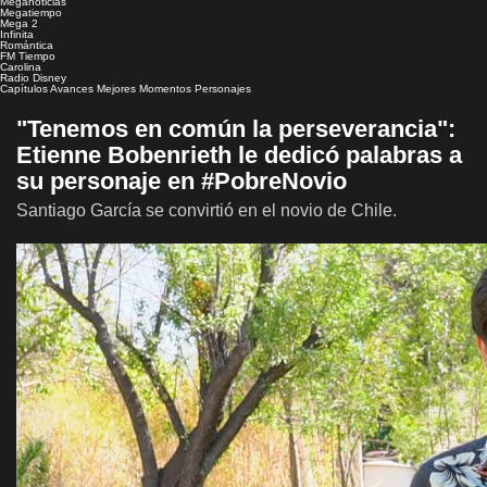
Meganoticias
Megatiempo
Mega 2
Infinita
Romántica
FM Tiempo
Carolina
Radio Disney
Capítulos
Avances
Mejores Momentos
Personajes
"Tenemos en común la perseverancia":
Etienne Bobenrieth le dedicó palabras a
su personaje en #PobreNovio
Santiago García se convirtió en el novio de Chile.