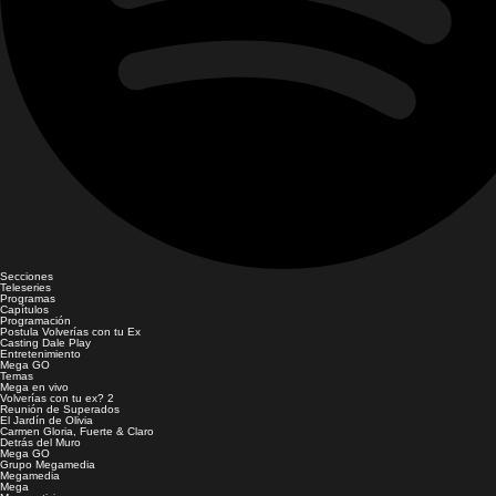
Secciones
Teleseries
Programas
Capítulos
Programación
Postula Volverías con tu Ex
Casting Dale Play
Entretenimiento
Mega GO
Temas
Mega en vivo
Volverías con tu ex? 2
Reunión de Superados
El Jardín de Olivia
Carmen Gloria, Fuerte & Claro
Detrás del Muro
Mega GO
Grupo Megamedia
Megamedia
Mega