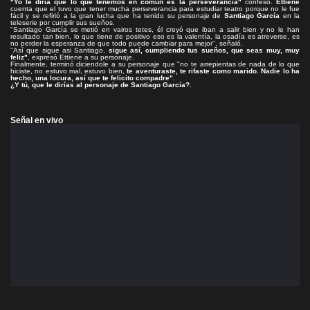
"Yo le diría que lo que tenemos en común es la perseverancia"
confesó.
Ettiene
cuenta que el tuvo que tener mucha perseverancia para estudiar teatro porque no le fue
fácil y se refirió a la gran lucha que ha tenido su personaje de
Santiago García
en la
teleserie por cumplir sus sueños.
"Santiago García se metió en vairos tetes, él creyó que iban a salir bien y no le han
resultado tan bien, lo que tiene de positivo eso es la valentía, la osadía es atreverse, es
no perder la esperanza de que todo puede cambiar para mejor", señaló.
"Así que sigue asi Santiago,
sigue así, cumpliendo tus sueños, que seas muy, muy
feliz"
, expresó Ettiene a su personaje.
Finalmente, terminó diciendole a su personaje que "no te arrepientas de nada de lo que
hiciste, no estuvo mal, estuvo bien,
te aventuraste, te rifaste como marido. Nadie lo ha
hecho, una locura, así que te felicito compadre".
¿Y tú, que le dirías al personaje de Santiago García?.
Señal en vivo