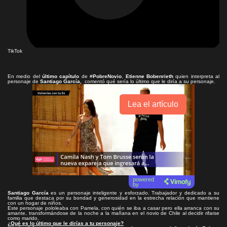
TikTok
En medio del
último capítulo
de #
PobreNovio
,
Etienne Bobenrieth
quien interpreta al
personaje de
Santiago García,
comentó qué sería lo último que le diría a su personaje.
Lea el artículo
powered
by
Santiago García
es un personaje inteligente y esforzado. Trabajador y dedicado a su
familia que destaca por su bondad y generosidad en la estrecha relación que mantiene
con un hogar de niños.
Este personaje pololeaba con Pamela, con quién se iba a casar pero ella arranca con su
amante, transformándose de la noche a la mañana en el novio de Chile al decidir rifarse
como marido.
¿Qué es lo último que le dirías a tu personaje?