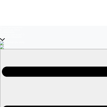
Temas del momento:
El Jardín de Olivia
La Baronesa
Volverías con tu ex? 2
Prohibida Obsesión
EN VIVO