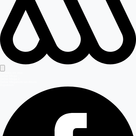
Señales en vivo
Señal Mega
Señal Mega 2
Señal Meganoticias Ahora
Síguenos