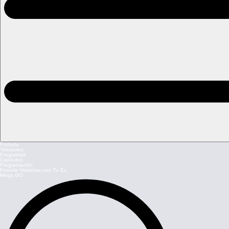
Portada
Teleseries
Programas
Capítulos
Programación
Postula Volverías con Tu Ex
Mega GO