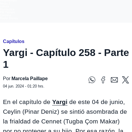
Megatiempo
Mega 2
Infinita
Romántica
FM Tiempo
Carolina
Radio Disney
Yargi
Capítulos
Yargi - Capítulo 258 - Parte
1
Por
Marcela Paillape
04 jun. 2024 - 01:20 hrs.
En el capítulo de
Yargi
de este 04 de junio,
Ceylin (Pinar Deniz) se sintió asombrada de
la frialdad de Cennet (Tugba Çom Makar)
por no proteger a su hijo. Por esa razón, la