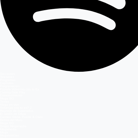
Secciones
Teleseries
Programas
Capítulos
Programación
Postula Volverías con tu Ex
Casting Dale Play
Entretenimiento
Mega GO
Temas
Mega en vivo
Volverías con tu ex? 2
Reunión de Superados
El Jardín de Olivia
Carmen Gloria, Fuerte & Claro
Detrás del Muro
Mega GO
Grupo Megamedia
Megamedia
Mega
Meganoticias