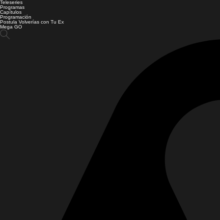
Teleseries
Programas
Capítulos
Programación
Postula Volverías con Tu Ex
Mega GO