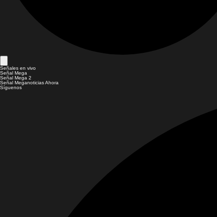
Señales en vivo
Señal Mega
Señal Mega 2
Señal Meganoticias Ahora
Síguenos