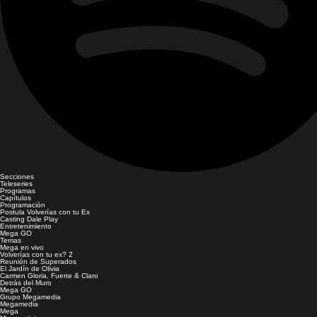
Secciones
Teleseries
Programas
Capítulos
Programación
Postula Volverías con tu Ex
Casting Dale Play
Entretenimiento
Mega GO
Temas
Mega en vivo
Volverías con tu ex? 2
Reunión de Superados
El Jardín de Olivia
Carmen Gloria, Fuerte & Claro
Detrás del Muro
Mega GO
Grupo Megamedia
Megamedia
Mega