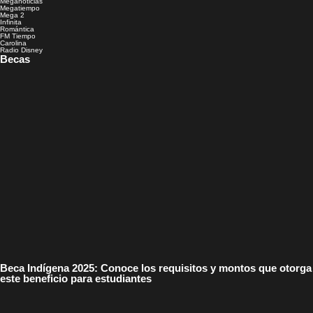
Meganoticias
Megatiempo
Mega 2
Infinita
Romántica
FM Tiempo
Carolina
Radio Disney
Becas
Beca Indígena 2025: Conoce los requisitos y montos que otorga
este beneficio para estudiantes