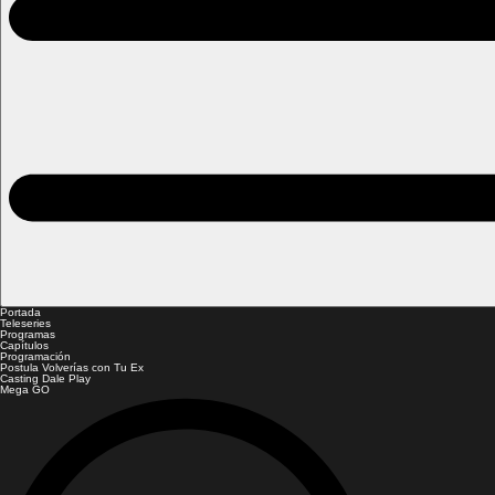
Portada
Teleseries
Programas
Capítulos
Programación
Postula Volverías con Tu Ex
Casting Dale Play
Mega GO