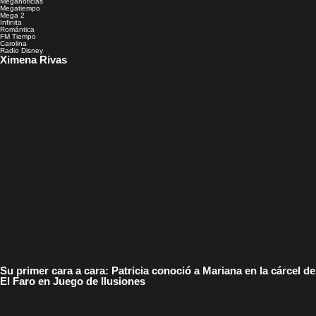
Meganoticias
Megatiempo
Mega 2
Infinita
Romántica
FM Tiempo
Carolina
Radio Disney
Ximena Rivas
Su primer cara a cara: Patricia conoció a Mariana en la cárcel de
El Faro en Juego de Ilusiones