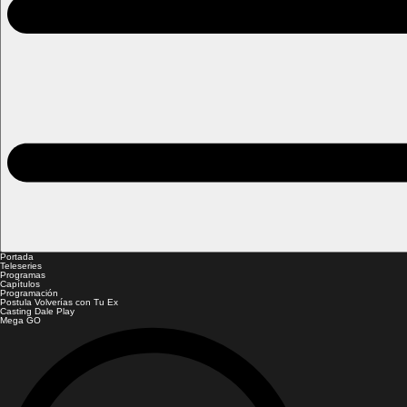
Portada
Teleseries
Programas
Capítulos
Programación
Postula Volverías con Tu Ex
Casting Dale Play
Mega GO