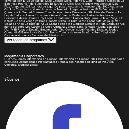
Volverías con tu Ex
Detrás del Muro
Carmen Gloria, Fuerte & Claro
Prohibida Obsesión
La
Baronesa
Reunión de Superados
El Jardín de Olivia
Mucho Gusto
Meganoticias
Dale
Play
Atrapados 133
La hora de jugar
De paseo
Acceso a lo Nuestro
Viña 2026
Aguas de
Oro
Los Casablanca
Nuevo Amores de Mercado
Juego de ilusiones
El Señor de la
Querencia
Al Sur del Corazón
Como la vida misma
Generación 98 '
Hijos del Desierto
La
Ley de Baltazar
Hasta Encontrarte
Amar Profundo
Verdades Ocultas
Pobre Novio
Demente
Edificio Corona
Only Friends
El Internado
Coliseo
Only Fama
Te Invito
Viaje a lo
insólito
De aquí vengo yo
Bajo el mismo techo
La Ruta Verde
El Antídoto
Mega Humor
Viajando Ando
La Ruta del Agua
Casado con hijos
Elegidos
Disfruta la Ruta
Capítulos
A la
punta del cerro
Los Carsong's
Copa Culinaria Carozzi
Sana Tentación
Mega Estelares
Plan V
El Retador
Desafío Emprendedor
The Covers
Isabel
Pecados Digitales
Modus
Operandi
Mi Barrio
Leyla
Corazón Negro
Trampa de Amor
Seyrán y Ferit
Yargi
Nehir
Olvídame si puedes
Secretos del Matrimonio
Ver todos los programas
Megamedia Corporativo
Quienes Somos
Información de Emisión
Información de Emisión 2014
Bases y ganadores
concursos
Orientaciones Programáticas
Trabaja con nosotros
Holding Bethia
Área
Comercial
Mediakit Digital
Síguenos