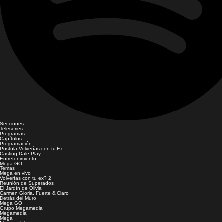
Secciones
Teleseries
Programas
Capítulos
Programación
Postula Volverías con tu Ex
Casting Dale Play
Entretenimiento
Mega GO
Temas
Mega en vivo
Volverías con tu ex? 2
Reunión de Superados
El Jardín de Olivia
Carmen Gloria, Fuerte & Claro
Detrás del Muro
Mega GO
Grupo Megamedia
Megamedia
Mega