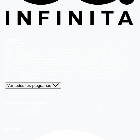
Programas
Volverías con tu Ex
Detrás del Muro
Carmen Gloria, Fuerte & Claro
Prohibida Obsesión
La
Baronesa
Reunión de Superados
El Jardín de Olivia
Mucho Gusto
Meganoticias
Dale
Play
Atrapados 133
La hora de jugar
De paseo
Acceso a lo Nuestro
Viña 2026
Aguas de
Oro
Los Casablanca
Nuevo Amores de Mercado
Juego de ilusiones
El Señor de la
Querencia
Al Sur del Corazón
Como la vida misma
Generación 98 '
Hijos del Desierto
La
Ley de Baltazar
Hasta Encontrarte
Amar Profundo
Verdades Ocultas
Pobre Novio
Demente
Edificio Corona
Only Friends
El Internado
Coliseo
Only Fama
Te Invito
Viaje a lo
insólito
De aquí vengo yo
Bajo el mismo techo
La Ruta Verde
El Antídoto
Mega Humor
Viajando Ando
La Ruta del Agua
Casado con hijos
Elegidos
Disfruta la Ruta
Capítulos
A la
punta del cerro
Los Carsong's
Copa Culinaria Carozzi
Sana Tentación
Mega Estelares
Plan V
El Retador
Desafío Emprendedor
The Covers
Isabel
Pecados Digitales
Modus
Operandi
Mi Barrio
Leyla
Corazón Negro
Trampa de Amor
Seyrán y Ferit
Yargi
Nehir
Olvídame si puedes
Secretos del Matrimonio
Ver todos los programas
Megamedia Corporativo
Quienes Somos
Información de Emisión
Información de Emisión 2014
Bases y ganadores
concursos
Orientaciones Programáticas
Trabaja con nosotros
Holding Bethia
Área
Comercial
Mediakit Digital
Síguenos