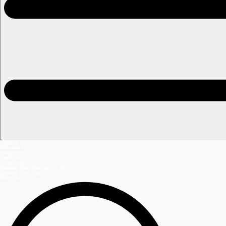
Portada
Teleseries
Programas
Capítulos
Programación
Postula Volverías con Tu Ex
Casting Dale Play
Mega GO