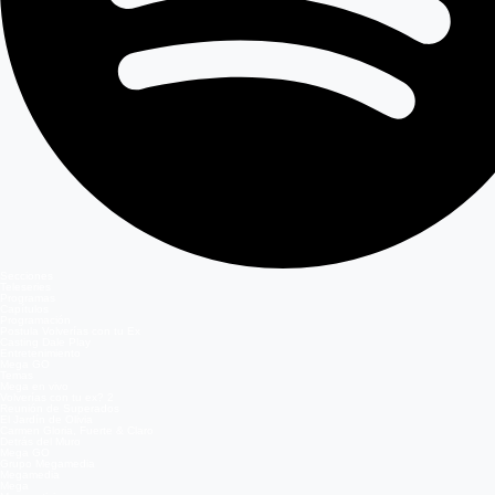
Secciones
Teleseries
Programas
Capítulos
Programación
Postula Volverías con tu Ex
Casting Dale Play
Entretenimiento
Mega GO
Temas
Mega en vivo
Volverías con tu ex? 2
Reunión de Superados
El Jardín de Olivia
Carmen Gloria, Fuerte & Claro
Detrás del Muro
Mega GO
Grupo Megamedia
Megamedia
Mega