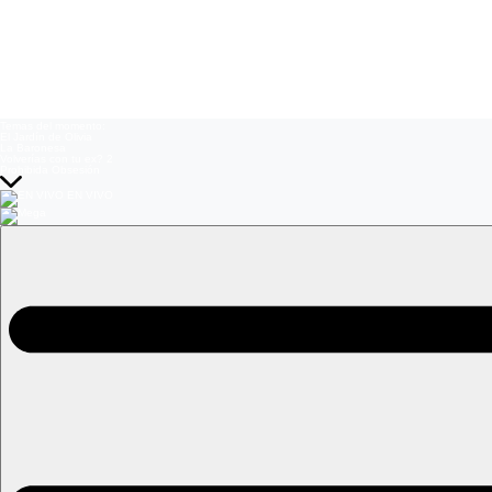
Temas del momento:
El Jardín de Olivia
La Baronesa
Volverías con tu ex? 2
Prohibida Obsesión
EN VIVO