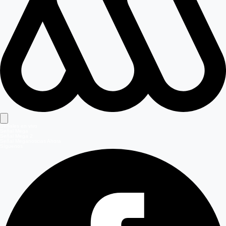
Señales en vivo
Señal Mega
Señal Mega 2
Señal Meganoticias Ahora
Síguenos