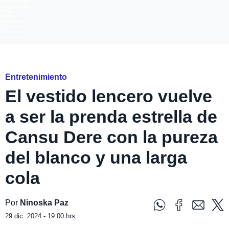
Meganoticias
Megatiempo
Mega 2
Infinita
Romántica
FM Tiempo
Carolina
Radio Disney
Foto: Instagram@cansudere
Entretenimiento
El vestido lencero vuelve
a ser la prenda estrella de
Cansu Dere con la pureza
del blanco y una larga
cola
Por
Ninoska Paz
29 dic. 2024 - 19:00 hrs.