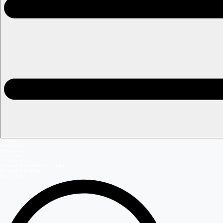
Portada
Teleseries
Programas
Capítulos
Programación
Postula Volverías con Tu Ex
Casting Dale Play
Mega GO