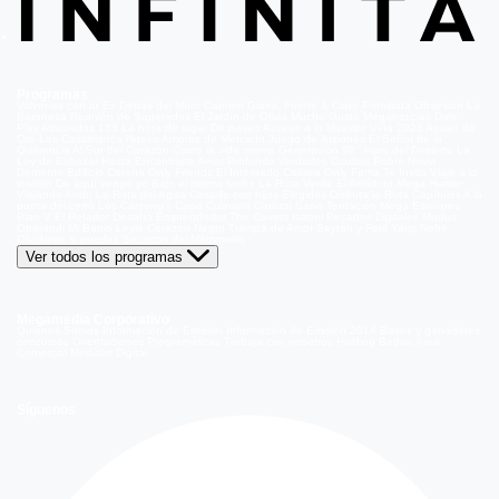
Programas
Volverías con tu Ex
Detrás del Muro
Carmen Gloria, Fuerte & Claro
Prohibida Obsesión
La
Baronesa
Reunión de Superados
El Jardín de Olivia
Mucho Gusto
Meganoticias
Dale
Play
Atrapados 133
La hora de jugar
De paseo
Acceso a lo Nuestro
Viña 2026
Aguas de
Oro
Los Casablanca
Nuevo Amores de Mercado
Juego de ilusiones
El Señor de la
Querencia
Al Sur del Corazón
Como la vida misma
Generación 98 '
Hijos del Desierto
La
Ley de Baltazar
Hasta Encontrarte
Amar Profundo
Verdades Ocultas
Pobre Novio
Demente
Edificio Corona
Only Friends
El Internado
Coliseo
Only Fama
Te Invito
Viaje a lo
insólito
De aquí vengo yo
Bajo el mismo techo
La Ruta Verde
El Antídoto
Mega Humor
Viajando Ando
La Ruta del Agua
Casado con hijos
Elegidos
Disfruta la Ruta
Capítulos
A la
punta del cerro
Los Carsong's
Copa Culinaria Carozzi
Sana Tentación
Mega Estelares
Plan V
El Retador
Desafío Emprendedor
The Covers
Isabel
Pecados Digitales
Modus
Operandi
Mi Barrio
Leyla
Corazón Negro
Trampa de Amor
Seyrán y Ferit
Yargi
Nehir
Olvídame si puedes
Secretos del Matrimonio
Ver todos los programas
Megamedia Corporativo
Quienes Somos
Información de Emisión
Información de Emisión 2014
Bases y ganadores
concursos
Orientaciones Programáticas
Trabaja con nosotros
Holding Bethia
Área
Comercial
Mediakit Digital
Síguenos