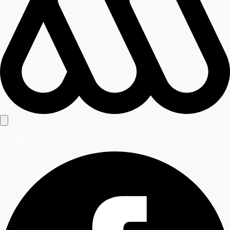
Señales en vivo
Señal Mega
Señal Mega 2
Señal Meganoticias Ahora
Síguenos