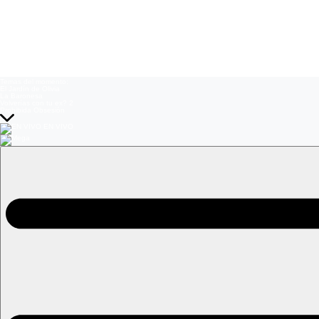
Temas del momento:
El Jardín de Olivia
La Baronesa
Volverías con tu ex? 2
Prohibida Obsesión
EN VIVO