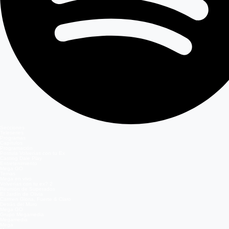
Secciones
Teleseries
Programas
Capítulos
Programación
Postula Volverías con tu Ex
Casting Dale Play
Entretenimiento
Mega GO
Temas
Mega en vivo
Volverías con tu ex? 2
Reunión de Superados
El Jardín de Olivia
Carmen Gloria, Fuerte & Claro
Detrás del Muro
Mega GO
Grupo Megamedia
Megamedia
Mega