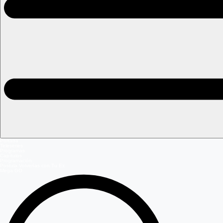
Portada
Teleseries
Programas
Capítulos
Programación
Postula Volverías con Tu Ex
Mega GO