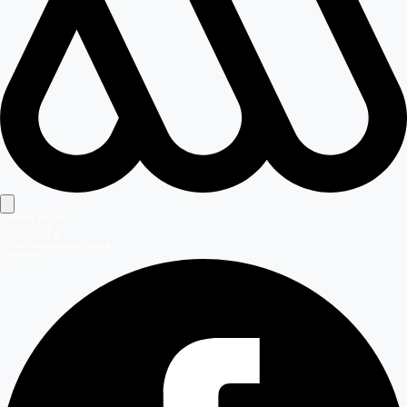
Señales en vivo
Señal Mega
Señal Mega 2
Señal Meganoticias Ahora
Síguenos