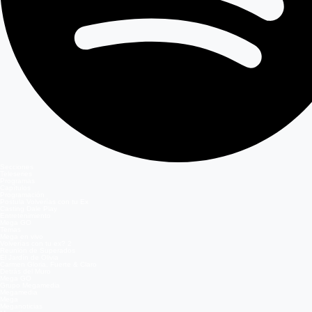
Secciones
Teleseries
Programas
Capítulos
Programación
Postula Volverías con tu Ex
Casting Dale Play
Entretenimiento
Mega GO
Temas
Mega en vivo
Volverías con tu ex? 2
Reunión de Superados
El Jardín de Olivia
Carmen Gloria, Fuerte & Claro
Detrás del Muro
Mega GO
Grupo Megamedia
Megamedia
Mega
Meganoticias