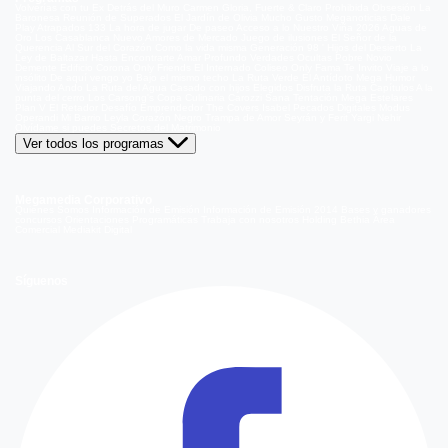
Volverías con tu Ex
Detrás del Muro
Carmen Gloria, Fuerte & Claro
Prohibida Obsesión
La
Baronesa
Reunión de Superados
El Jardín de Olivia
Mucho Gusto
Meganoticias
Dale
Play
Atrapados 133
La hora de jugar
De paseo
Acceso a lo Nuestro
Viña 2026
Aguas de
Oro
Los Casablanca
Nuevo Amores de Mercado
Juego de ilusiones
El Señor de la
Querencia
Al Sur del Corazón
Como la vida misma
Generación 98 '
Hijos del Desierto
La
Ley de Baltazar
Hasta Encontrarte
Amar Profundo
Verdades Ocultas
Pobre Novio
Demente
Edificio Corona
Only Friends
El Internado
Coliseo
Only Fama
Te Invito
Viaje a lo
insólito
De aquí vengo yo
Bajo el mismo techo
La Ruta Verde
El Antídoto
Mega Humor
Viajando Ando
La Ruta del Agua
Casado con hijos
Elegidos
Disfruta la Ruta
Capítulos
A la
punta del cerro
Los Carsong's
Copa Culinaria Carozzi
Sana Tentación
Mega Estelares
Plan V
El Retador
Desafío Emprendedor
The Covers
Isabel
Pecados Digitales
Modus
Operandi
Mi Barrio
Leyla
Corazón Negro
Trampa de Amor
Seyrán y Ferit
Yargi
Nehir
Olvídame si puedes
Secretos del Matrimonio
Ver todos los programas
Megamedia Corporativo
Quienes Somos
Información de Emisión
Información de Emisión 2014
Bases y ganadores
concursos
Orientaciones Programáticas
Trabaja con nosotros
Holding Bethia
Área
Comercial
Mediakit Digital
Síguenos