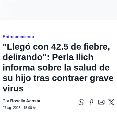
Megatiempo
Mega 2
Infinita
Romántica
FM Tiempo
Carolina
Radio Disney
Instagram @perlailich_
Entretenimiento
"Llegó con 42.5 de fiebre,
delirando": Perla Ilich
informa sobre la salud de
su hijo tras contraer grave
virus
Por
Roselín Acosta
27 ag. 2025 - 15:00 hrs.