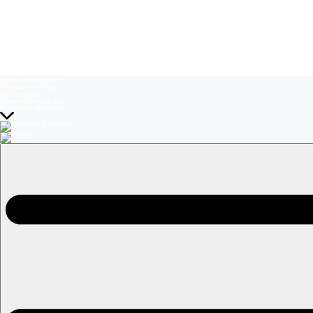
Temas del momento:
El Jardín de Olivia
La Baronesa
Volverías con tu ex? 2
Prohibida Obsesión
EN VIVO