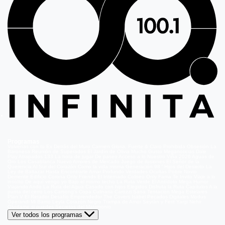
Programas
Volverías con tu Ex
Detrás del Muro
Carmen Gloria, Fuerte & Claro
Prohibida Obsesión
La
Baronesa
Reunión de Superados
El Jardín de Olivia
Mucho Gusto
Meganoticias
Dale
Play
Atrapados 133
La hora de jugar
De paseo
Acceso a lo Nuestro
Viña 2026
Aguas de
Oro
Los Casablanca
Nuevo Amores de Mercado
Juego de ilusiones
El Señor de la
Querencia
Al Sur del Corazón
Como la vida misma
Generación 98 '
Hijos del Desierto
La
Ley de Baltazar
Hasta Encontrarte
Amar Profundo
Verdades Ocultas
Pobre Novio
Demente
Edificio Corona
Only Friends
El Internado
Coliseo
Only Fama
Te Invito
Viaje a lo
insólito
De aquí vengo yo
Bajo el mismo techo
La Ruta Verde
El Antídoto
Mega Humor
Viajando Ando
La Ruta del Agua
Casado con hijos
Elegidos
Disfruta la Ruta
Capítulos
A la
punta del cerro
Los Carsong's
Copa Culinaria Carozzi
Sana Tentación
Mega Estelares
Plan V
El Retador
Desafío Emprendedor
The Covers
Isabel
Pecados Digitales
Modus
Operandi
Mi Barrio
Leyla
Corazón Negro
Trampa de Amor
Seyrán y Ferit
Yargi
Nehir
Olvídame si puedes
Secretos del Matrimonio
Ver todos los programas