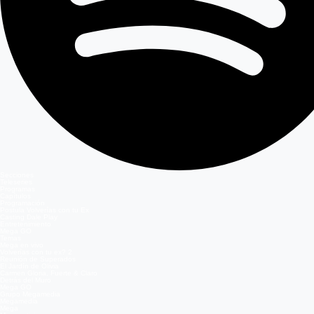
Secciones
Teleseries
Programas
Capítulos
Programación
Postula Volverías con tu Ex
Casting Dale Play
Entretenimiento
Mega GO
Temas
Mega en vivo
Volverías con tu ex? 2
Reunión de Superados
El Jardín de Olivia
Carmen Gloria, Fuerte & Claro
Detrás del Muro
Mega GO
Grupo Megamedia
Megamedia
Mega