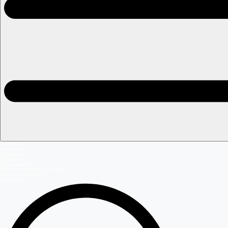
Portada
Teleseries
Programas
Capítulos
Programación
Postula Volverías con Tu Ex
Casting Dale Play
Mega GO