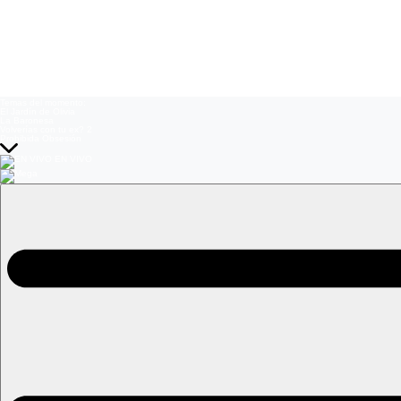
Temas del momento:
El Jardín de Olivia
La Baronesa
Volverías con tu ex? 2
Prohibida Obsesión
EN VIVO