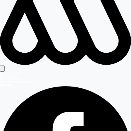
Señales en vivo
Señal Mega
Señal Mega 2
Señal Meganoticias Ahora
Síguenos