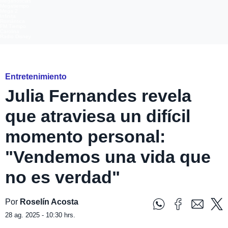
Meganoticias
Megatiempo
Mega 2
Infinita
Romántica
FM Tiempo
Carolina
Radio Disney
Instagram @juliafernandescl
Entretenimiento
Julia Fernandes revela
que atraviesa un difícil
momento personal:
"Vendemos una vida que
no es verdad"
Por
Roselín Acosta
28 ag. 2025 - 10:30 hrs.