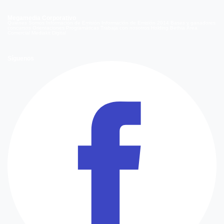
Megamedia Corporativo
Quienes Somos
Información de Emisión
Información de Emisión 2014
Bases y ganadores
concursos
Orientaciones Programáticas
Trabaja con nosotros
Holding Bethia
Área
Comercial
Mediakit Digital
Síguenos