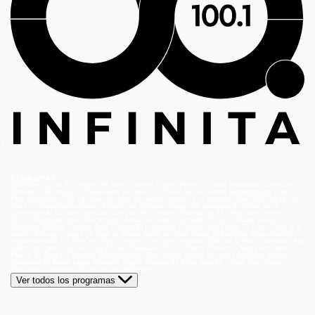
Programas
Volverías con tu Ex
Detrás del Muro
Carmen Gloria, Fuerte & Claro
Prohibida Obsesión
La
Baronesa
Reunión de Superados
El Jardín de Olivia
Mucho Gusto
Meganoticias
Dale
Play
Atrapados 133
La hora de jugar
De paseo
Acceso a lo Nuestro
Viña 2026
Aguas de
Oro
Los Casablanca
Nuevo Amores de Mercado
Juego de ilusiones
El Señor de la
Querencia
Al Sur del Corazón
Como la vida misma
Generación 98 '
Hijos del Desierto
La
Ley de Baltazar
Hasta Encontrarte
Amar Profundo
Verdades Ocultas
Pobre Novio
Demente
Edificio Corona
Only Friends
El Internado
Coliseo
Only Fama
Te Invito
Viaje a lo
insólito
De aquí vengo yo
Bajo el mismo techo
La Ruta Verde
El Antídoto
Mega Humor
Viajando Ando
La Ruta del Agua
Casado con hijos
Elegidos
Disfruta la Ruta
Capítulos
A la
punta del cerro
Los Carsong's
Copa Culinaria Carozzi
Sana Tentación
Mega Estelares
Plan V
El Retador
Desafío Emprendedor
The Covers
Isabel
Pecados Digitales
Modus
Operandi
Mi Barrio
Leyla
Corazón Negro
Trampa de Amor
Seyrán y Ferit
Yargi
Nehir
Olvídame si puedes
Secretos del Matrimonio
Ver todos los programas