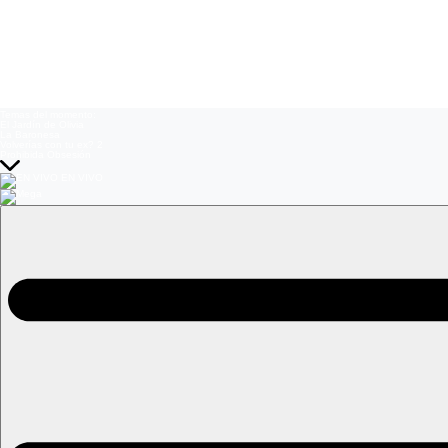
Temas del momento:
El Jardín de Olivia
La Baronesa
Volverías con tu ex? 2
Prohibida Obsesión
EN VIVO