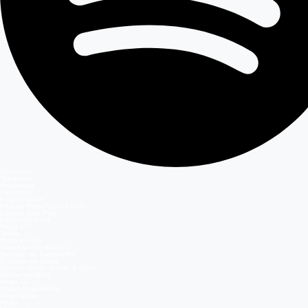
Secciones
Teleseries
Programas
Capítulos
Programación
Postula Volverías con tu Ex
Casting Dale Play
Entretenimiento
Mega GO
Temas
Mega en vivo
Volverías con tu ex? 2
Reunión de Superados
El Jardín de Olivia
Carmen Gloria, Fuerte & Claro
Detrás del Muro
Mega GO
Grupo Megamedia
Megamedia
Mega