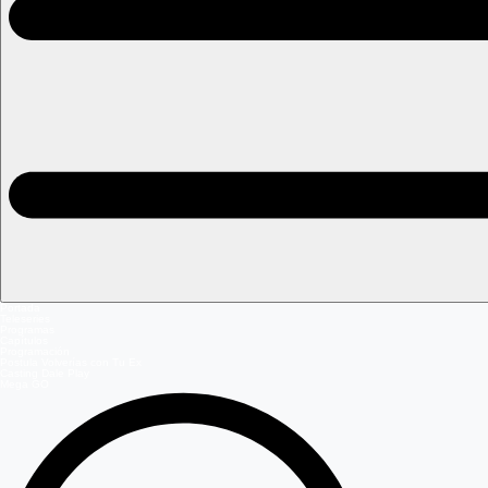
Portada
Teleseries
Programas
Capítulos
Programación
Postula Volverías con Tu Ex
Casting Dale Play
Mega GO