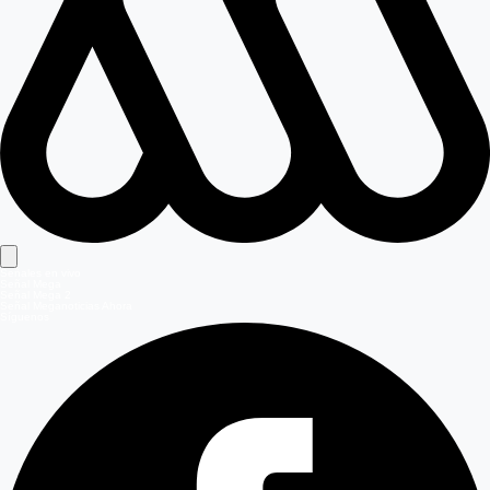
Señales en vivo
Señal Mega
Señal Mega 2
Señal Meganoticias Ahora
Síguenos