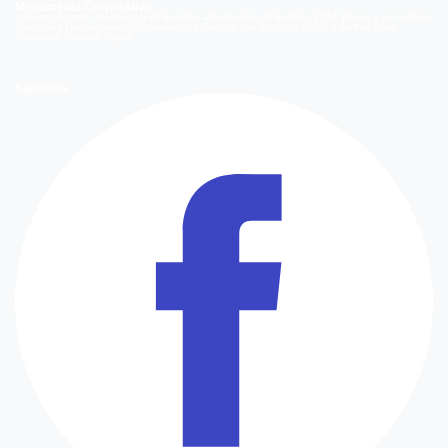
Megamedia Corporativo
Quienes Somos
Información de Emisión
Información de Emisión 2014
Bases y ganadores
concursos
Orientaciones Programáticas
Trabaja con nosotros
Holding Bethia
Área
Comercial
Mediakit Digital
Síguenos