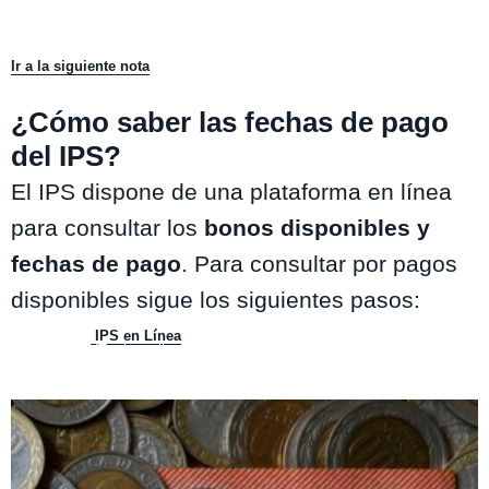
Ir a la siguiente nota
¿Cómo saber las fechas de pago
del IPS?
El IPS dispone de una plataforma en línea
para consultar los
bonos disponibles y
fechas de pago
. Para consultar por pagos
disponibles sigue los siguientes pasos:
Entra al sitio
IPS en Línea
.
Ingresa tu RUT y haz clic en
"Ingresar".
Una vez dentro de la plataforma, se indicará si el consultante es
beneficiario y las fechas de pago.
Te puede interesar