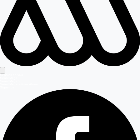
Señales en vivo
Señal Mega
Señal Mega 2
Señal Meganoticias Ahora
Síguenos