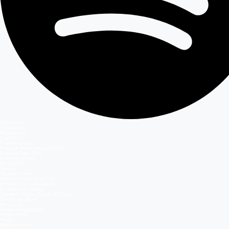
Secciones
Teleseries
Programas
Capítulos
Programación
Postula Volverías con tu Ex
Casting Dale Play
Entretenimiento
Mega GO
Temas
Mega en vivo
Volverías con tu ex? 2
Reunión de Superados
El Jardín de Olivia
Carmen Gloria, Fuerte & Claro
Detrás del Muro
Mega GO
Grupo Megamedia
Megamedia
Mega
Meganoticias