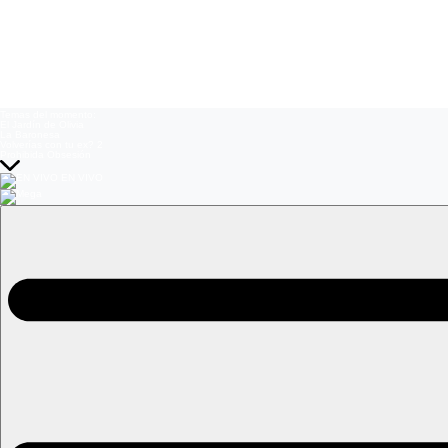
Temas del momento:
El Jardín de Olivia
La Baronesa
Volverías con tu ex? 2
Prohibida Obsesión
EN VIVO