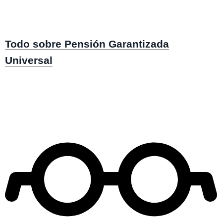
Haga clic en "Elija una opción" y luego en
"Consultar si eres
beneficiario y solicitar la PGU".
Complete su
RUT y fecha de nacimiento.
Presione "Ingresar".
La plataforma indicará si eres beneficiario. De no ser así,
puedes
solicitarla desde la misma página.
Todo sobre Pensión Garantizada
Universal