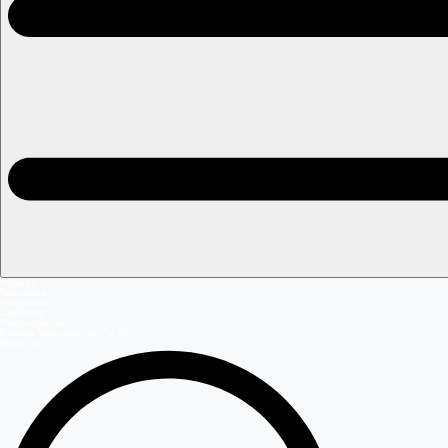
Portada
Teleseries
Programas
Capítulos
Programación
Postula Volverías con Tu Ex
Mega GO