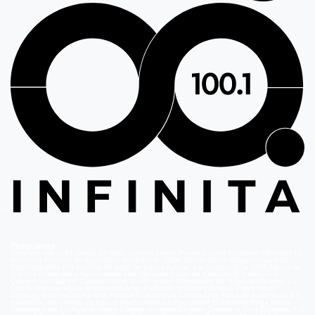
Programas
Volverías con tu Ex
Detrás del Muro
Carmen Gloria, Fuerte & Claro
Prohibida Obsesión
La
Baronesa
Reunión de Superados
El Jardín de Olivia
Mucho Gusto
Meganoticias
Dale
Play
Atrapados 133
La hora de jugar
De paseo
Acceso a lo Nuestro
Viña 2026
Aguas de
Oro
Los Casablanca
Nuevo Amores de Mercado
Juego de ilusiones
El Señor de la
Querencia
Al Sur del Corazón
Como la vida misma
Generación 98 '
Hijos del Desierto
La
Ley de Baltazar
Hasta Encontrarte
Amar Profundo
Verdades Ocultas
Pobre Novio
Demente
Edificio Corona
Only Friends
El Internado
Coliseo
Only Fama
Te Invito
Viaje a lo
insólito
De aquí vengo yo
Bajo el mismo techo
La Ruta Verde
El Antídoto
Mega Humor
Viajando Ando
La Ruta del Agua
Casado con hijos
Elegidos
Disfruta la Ruta
Capítulos
A la