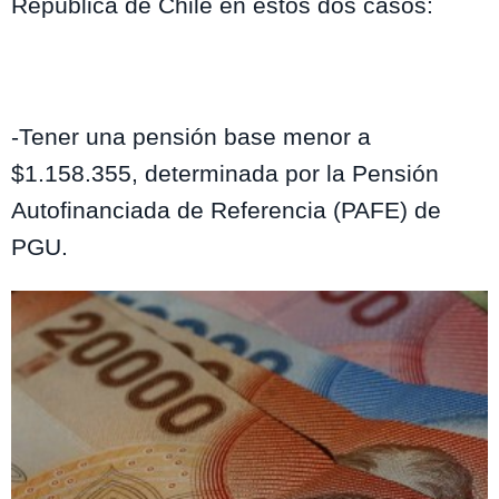
República de Chile en estos dos casos:
Un período no inferior a 20 años continuos y discontinuos, desde que la o
el solicitante haya cumplido 20 años de edad.
Un lapso no inferior a cuatro años de residencia en los últimos cinco años
inmediatamente anteriores a la fecha de presentación de la solicitud para
acogerse al beneficio de la PGU.
-Tener una pensión base menor a
$1.158.355, determinada por la Pensión
Autofinanciada de Referencia (PAFE) de
PGU.
Te puede interesar