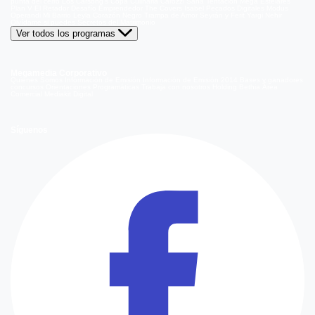
punta del cerro
Los Carsong's
Copa Culinaria Carozzi
Sana Tentación
Mega Estelares
Plan V
El Retador
Desafío Emprendedor
The Covers
Isabel
Pecados Digitales
Modus
Operandi
Mi Barrio
Leyla
Corazón Negro
Trampa de Amor
Seyrán y Ferit
Yargi
Nehir
Olvídame si puedes
Secretos del Matrimonio
Ver todos los programas
Megamedia Corporativo
Quienes Somos
Información de Emisión
Información de Emisión 2014
Bases y ganadores
concursos
Orientaciones Programáticas
Trabaja con nosotros
Holding Bethia
Área
Comercial
Mediakit Digital
Síguenos