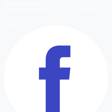
Megamedia Corporativo
Quienes Somos
Información de Emisión
Información de Emisión 2014
Bases y ganadores
concursos
Orientaciones Programáticas
Trabaja con nosotros
Holding Bethia
Área
Comercial
Mediakit Digital
Síguenos