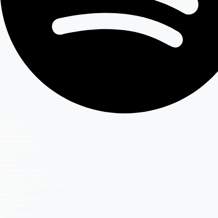
Secciones
Teleseries
Programas
Capítulos
Programación
Postula Volverías con tu Ex
Casting Dale Play
Entretenimiento
Mega GO
Temas
Mega en vivo
Volverías con tu ex? 2
Reunión de Superados
El Jardín de Olivia
Carmen Gloria, Fuerte & Claro
Detrás del Muro
Mega GO
Grupo Megamedia
Megamedia
Mega
Meganoticias