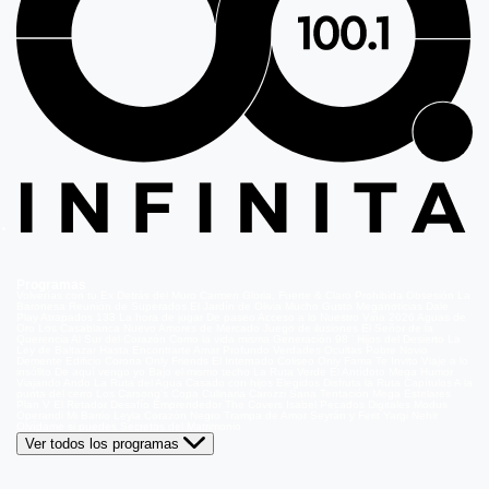
Programas
Volverías con tu Ex
Detrás del Muro
Carmen Gloria, Fuerte & Claro
Prohibida Obsesión
La
Baronesa
Reunión de Superados
El Jardín de Olivia
Mucho Gusto
Meganoticias
Dale
Play
Atrapados 133
La hora de jugar
De paseo
Acceso a lo Nuestro
Viña 2026
Aguas de
Oro
Los Casablanca
Nuevo Amores de Mercado
Juego de ilusiones
El Señor de la
Querencia
Al Sur del Corazón
Como la vida misma
Generación 98 '
Hijos del Desierto
La
Ley de Baltazar
Hasta Encontrarte
Amar Profundo
Verdades Ocultas
Pobre Novio
Demente
Edificio Corona
Only Friends
El Internado
Coliseo
Only Fama
Te Invito
Viaje a lo
insólito
De aquí vengo yo
Bajo el mismo techo
La Ruta Verde
El Antídoto
Mega Humor
Viajando Ando
La Ruta del Agua
Casado con hijos
Elegidos
Disfruta la Ruta
Capítulos
A la
punta del cerro
Los Carsong's
Copa Culinaria Carozzi
Sana Tentación
Mega Estelares
Plan V
El Retador
Desafío Emprendedor
The Covers
Isabel
Pecados Digitales
Modus
Operandi
Mi Barrio
Leyla
Corazón Negro
Trampa de Amor
Seyrán y Ferit
Yargi
Nehir
Olvídame si puedes
Secretos del Matrimonio
Ver todos los programas