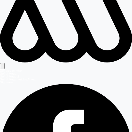
Señales en vivo
Señal Mega
Señal Mega 2
Señal Meganoticias Ahora
Síguenos