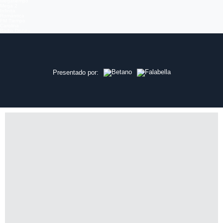
Megatiempo
Mega 2
Infinita
Romántica
FM Tiempo
Carolina
Radio Disney
Ver más episodios en
Presentado por: