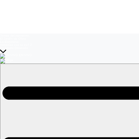
Temas del momento:
El Jardín de Olivia
La Baronesa
Volverías con tu ex? 2
Prohibida Obsesión
EN VIVO