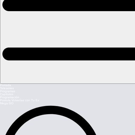
Portada
Teleseries
Programas
Capítulos
Programación
Postula Volverías con Tu Ex
Mega GO