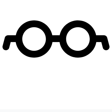
Leer más de
Reality Mega
Tonka Tomicic
Yann Yvin
El Internado