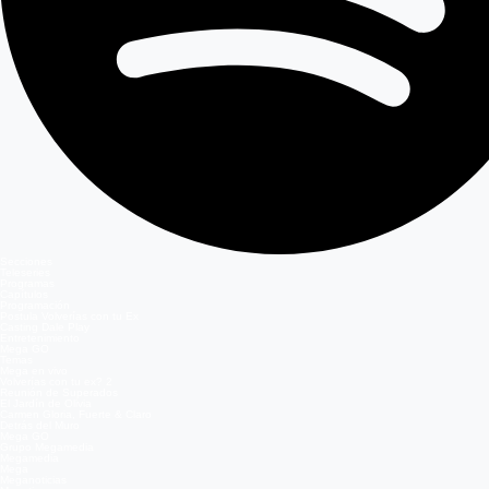
Secciones
Teleseries
Programas
Capítulos
Programación
Postula Volverías con tu Ex
Casting Dale Play
Entretenimiento
Mega GO
Temas
Mega en vivo
Volverías con tu ex? 2
Reunión de Superados
El Jardín de Olivia
Carmen Gloria, Fuerte & Claro
Detrás del Muro
Mega GO
Grupo Megamedia
Megamedia
Mega
Meganoticias