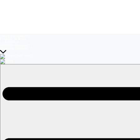
Temas del momento:
El Jardín de Olivia
La Baronesa
Volverías con tu ex? 2
Prohibida Obsesión
EN VIVO