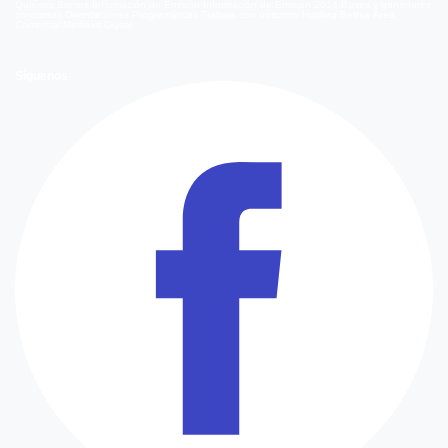
Quienes Somos
Información de Emisión
Información de Emisión 2014
Bases y ganadores
concursos
Orientaciones Programáticas
Trabaja con nosotros
Holding Bethia
Área
Comercial
Mediakit Digital
Síguenos