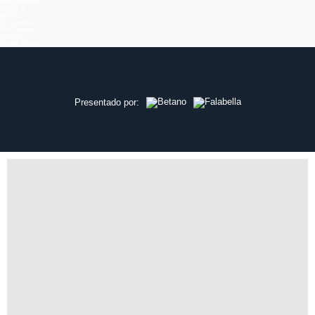
Megatiempo
Mega 2
Infinita
Romántica
FM Tiempo
Carolina
Radio Disney
Ver más episodios en
Presentado por: