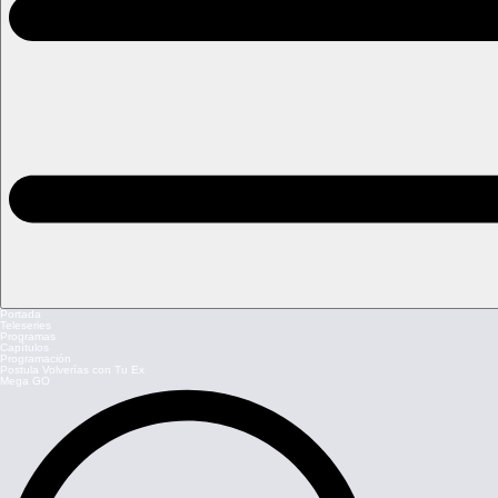
Portada
Teleseries
Programas
Capítulos
Programación
Postula Volverías con Tu Ex
Mega GO