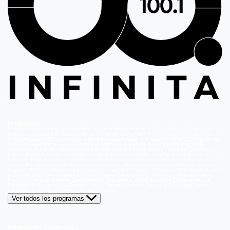
Programas
Volverías con tu Ex
Detrás del Muro
Carmen Gloria, Fuerte & Claro
Prohibida Obsesión
La
Baronesa
Reunión de Superados
El Jardín de Olivia
Mucho Gusto
Meganoticias
Dale
Play
Atrapados 133
La hora de jugar
De paseo
Acceso a lo Nuestro
Viña 2026
Aguas de
Oro
Los Casablanca
Nuevo Amores de Mercado
Juego de ilusiones
El Señor de la
Querencia
Al Sur del Corazón
Como la vida misma
Generación 98 '
Hijos del Desierto
La
Ley de Baltazar
Hasta Encontrarte
Amar Profundo
Verdades Ocultas
Pobre Novio
Demente
Edificio Corona
Only Friends
El Internado
Coliseo
Only Fama
Te Invito
Viaje a lo
insólito
De aquí vengo yo
Bajo el mismo techo
La Ruta Verde
El Antídoto
Mega Humor
Viajando Ando
La Ruta del Agua
Casado con hijos
Elegidos
Disfruta la Ruta
Capítulos
A la
punta del cerro
Los Carsong's
Copa Culinaria Carozzi
Sana Tentación
Mega Estelares
Plan V
El Retador
Desafío Emprendedor
The Covers
Isabel
Pecados Digitales
Modus
Operandi
Mi Barrio
Leyla
Corazón Negro
Trampa de Amor
Seyrán y Ferit
Yargi
Nehir
Olvídame si puedes
Secretos del Matrimonio
Ver todos los programas
Megamedia Corporativo