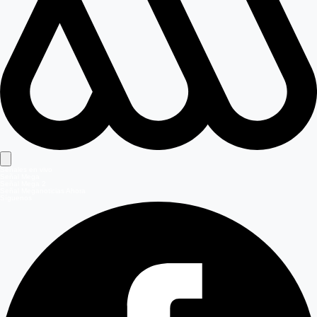
Señales en vivo
Señal Mega
Señal Mega 2
Señal Meganoticias Ahora
Síguenos