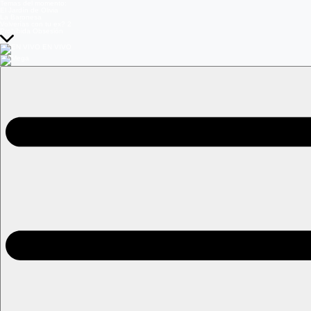
Temas del momento:
El Jardín de Olivia
La Baronesa
Volverías con tu ex? 2
Prohibida Obsesión
EN VIVO