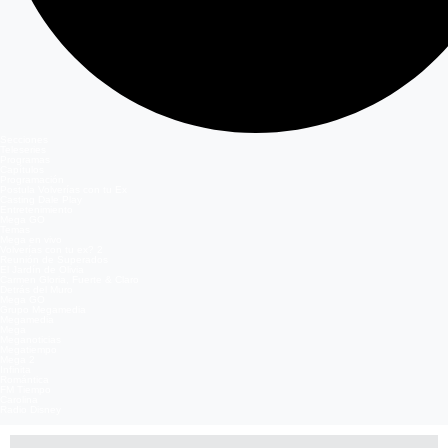
Secciones
Teleseries
Programas
Capítulos
Programación
Postula Volverías con tu Ex
Casting Dale Play
Entretenimiento
Mega GO
Temas
Mega en vivo
Volverías con tu ex? 2
Reunión de Superados
El Jardín de Olivia
Carmen Gloria, Fuerte & Claro
Detrás del Muro
Mega GO
Grupo Megamedia
Megamedia
Mega
Meganoticias
Megatiempo
Mega 2
Infinita
Romántica
FM Tiempo
Carolina
Radio Disney