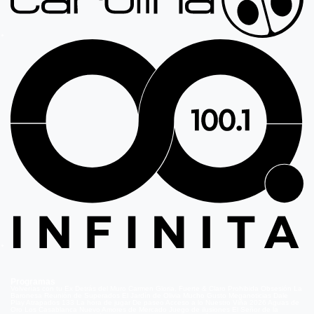
Programas
Volverías con tu Ex
Detrás del Muro
Carmen Gloria, Fuerte & Claro
Prohibida Obsesión
La
Baronesa
Reunión de Superados
El Jardín de Olivia
Mucho Gusto
Meganoticias
Dale
Play
Atrapados 133
La hora de jugar
De paseo
Acceso a lo Nuestro
Viña 2026
Aguas de
Oro
Los Casablanca
Nuevo Amores de Mercado
Juego de ilusiones
El Señor de la