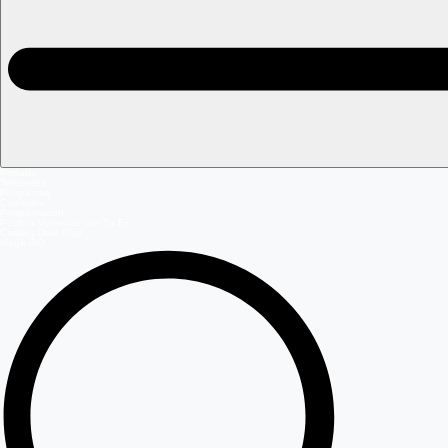
Portada
Teleseries
Programas
Capítulos
Programación
Postula Volverías con Tu Ex
Casting Dale Play
Mega GO