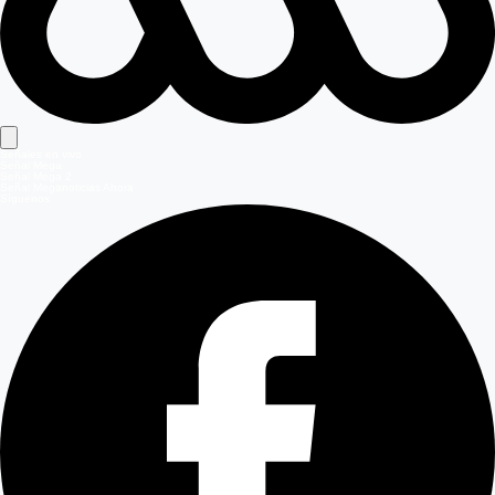
Señales en vivo
Señal Mega
Señal Mega 2
Señal Meganoticias Ahora
Síguenos