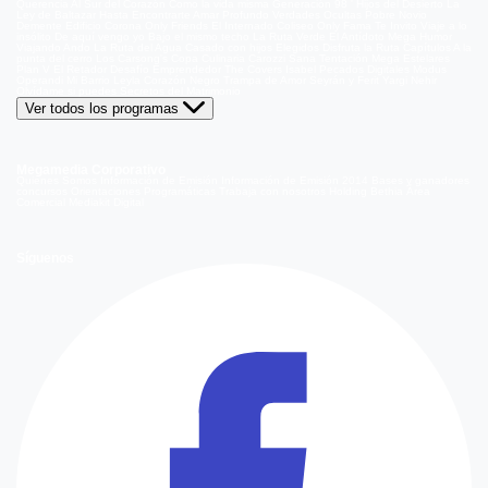
Querencia
Al Sur del Corazón
Como la vida misma
Generación 98 '
Hijos del Desierto
La
Ley de Baltazar
Hasta Encontrarte
Amar Profundo
Verdades Ocultas
Pobre Novio
Demente
Edificio Corona
Only Friends
El Internado
Coliseo
Only Fama
Te Invito
Viaje a lo
insólito
De aquí vengo yo
Bajo el mismo techo
La Ruta Verde
El Antídoto
Mega Humor
Viajando Ando
La Ruta del Agua
Casado con hijos
Elegidos
Disfruta la Ruta
Capítulos
A la
punta del cerro
Los Carsong's
Copa Culinaria Carozzi
Sana Tentación
Mega Estelares
Plan V
El Retador
Desafío Emprendedor
The Covers
Isabel
Pecados Digitales
Modus
Operandi
Mi Barrio
Leyla
Corazón Negro
Trampa de Amor
Seyrán y Ferit
Yargi
Nehir
Olvídame si puedes
Secretos del Matrimonio
Ver todos los programas
Megamedia Corporativo
Quienes Somos
Información de Emisión
Información de Emisión 2014
Bases y ganadores
concursos
Orientaciones Programáticas
Trabaja con nosotros
Holding Bethia
Área
Comercial
Mediakit Digital
Síguenos