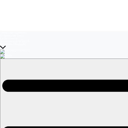
Temas del momento:
El Jardín de Olivia
La Baronesa
Volverías con tu ex? 2
Prohibida Obsesión
EN VIVO