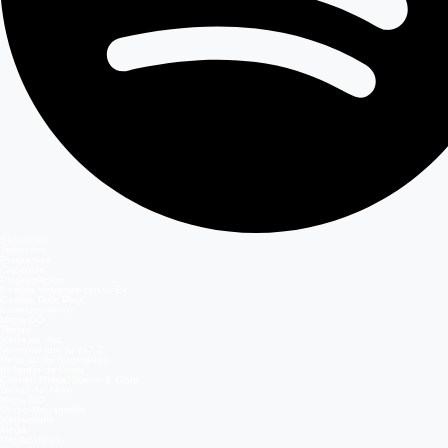
Secciones
Teleseries
Programas
Capítulos
Programación
Postula Volverías con tu Ex
Casting Dale Play
Entretenimiento
Mega GO
Temas
Mega en vivo
Volverías con tu ex? 2
Reunión de Superados
El Jardín de Olivia
Carmen Gloria, Fuerte & Claro
Detrás del Muro
Mega GO
Grupo Megamedia
Megamedia
Mega
Meganoticias