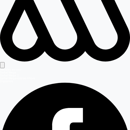
Señales en vivo
Señal Mega
Señal Mega 2
Señal Meganoticias Ahora
Síguenos