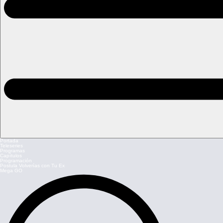
Portada
Teleseries
Programas
Capítulos
Programación
Postula Volverías con Tu Ex
Mega GO