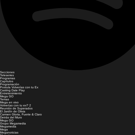
Secciones
Teleseries
Programas
Capítulos
Programación
Postula Volverías con tu Ex
Casting Dale Play
Entretenimiento
Mega GO
Temas
Mega en vivo
Volverías con tu ex? 2
Reunión de Superados
El Jardín de Olivia
Carmen Gloria, Fuerte & Claro
Detrás del Muro
Mega GO
Grupo Megamedia
Megamedia
Mega
Meganoticias