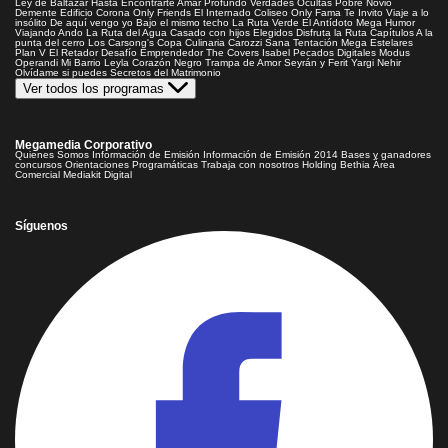
Ley de Baltazar
Hasta Encontrarte
Amar Profundo
Verdades Ocultas
Pobre Novio
Demente
Edificio Corona
Only Friends
El Internado
Coliseo
Only Fama
Te Invito
Viaje a lo
insólito
De aquí vengo yo
Bajo el mismo techo
La Ruta Verde
El Antídoto
Mega Humor
Viajando Ando
La Ruta del Agua
Casado con hijos
Elegidos
Disfruta la Ruta
Capítulos
A la
punta del cerro
Los Carsong's
Copa Culinaria Carozzi
Sana Tentación
Mega Estelares
Plan V
El Retador
Desafío Emprendedor
The Covers
Isabel
Pecados Digitales
Modus
Operandi
Mi Barrio
Leyla
Corazón Negro
Trampa de Amor
Seyrán y Ferit
Yargi
Nehir
Olvídame si puedes
Secretos del Matrimonio
Ver todos los programas
Megamedia Corporativo
Quienes Somos
Información de Emisión
Información de Emisión 2014
Bases y ganadores
concursos
Orientaciones Programáticas
Trabaja con nosotros
Holding Bethia
Área
Comercial
Mediakit Digital
Síguenos