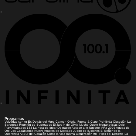
Programas
Volverías con tu Ex
Detrás del Muro
Carmen Gloria, Fuerte & Claro
Prohibida Obsesión
La
Baronesa
Reunión de Superados
El Jardín de Olivia
Mucho Gusto
Meganoticias
Dale
Play
Atrapados 133
La hora de jugar
De paseo
Acceso a lo Nuestro
Viña 2026
Aguas de
Oro
Los Casablanca
Nuevo Amores de Mercado
Juego de ilusiones
El Señor de la
Querencia
Al Sur del Corazón
Como la vida misma
Generación 98 '
Hijos del Desierto
La