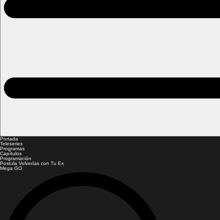
Portada
Teleseries
Programas
Capítulos
Programación
Postula Volverías con Tu Ex
Mega GO