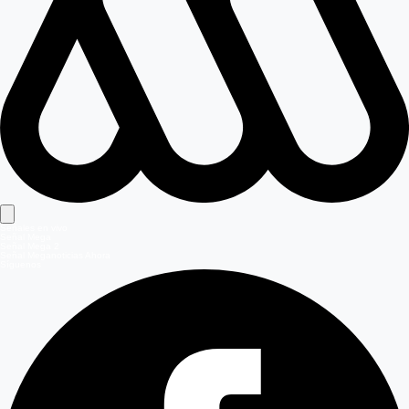
Señales en vivo
Señal Mega
Señal Mega 2
Señal Meganoticias Ahora
Síguenos