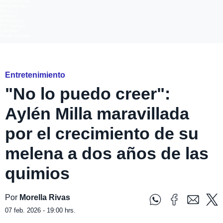
Meganoticias
Megatiempo
Mega 2
Infinita
Romántica
FM Tiempo
Carolina
Radio Disney
Instagram @aylenmilla
Entretenimiento
"No lo puedo creer":
Aylén Milla maravillada
por el crecimiento de su
melena a dos años de las
quimios
Por
Morella Rivas
07 feb. 2026 - 19:00 hrs.