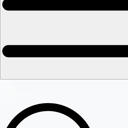
Portada
Teleseries
Programas
Capítulos
Programación
Postula Volverías con Tu Ex
Casting Dale Play
Mega GO