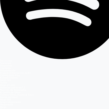
Secciones
Teleseries
Programas
Capítulos
Programación
Postula Volverías con tu Ex
Casting Dale Play
Entretenimiento
Mega GO
Temas
Mega en vivo
Volverías con tu ex? 2
Reunión de Superados
El Jardín de Olivia
Carmen Gloria, Fuerte & Claro
Detrás del Muro
Mega GO
Grupo Megamedia
Megamedia
Mega