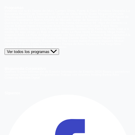
Programas
Volverías con tu Ex
Detrás del Muro
Carmen Gloria, Fuerte & Claro
Prohibida Obsesión
La
Baronesa
Reunión de Superados
El Jardín de Olivia
Mucho Gusto
Meganoticias
Dale
Play
Atrapados 133
La hora de jugar
De paseo
Acceso a lo Nuestro
Viña 2026
Aguas de
Oro
Los Casablanca
Nuevo Amores de Mercado
Juego de ilusiones
El Señor de la
Querencia
Al Sur del Corazón
Como la vida misma
Generación 98 '
Hijos del Desierto
La
Ley de Baltazar
Hasta Encontrarte
Amar Profundo
Verdades Ocultas
Pobre Novio
Demente
Edificio Corona
Only Friends
El Internado
Coliseo
Only Fama
Te Invito
Viaje a lo
insólito
De aquí vengo yo
Bajo el mismo techo
La Ruta Verde
El Antídoto
Mega Humor
Viajando Ando
La Ruta del Agua
Casado con hijos
Elegidos
Disfruta la Ruta
Capítulos
A la
punta del cerro
Los Carsong's
Copa Culinaria Carozzi
Sana Tentación
Mega Estelares
Plan V
El Retador
Desafío Emprendedor
The Covers
Isabel
Pecados Digitales
Modus
Operandi
Mi Barrio
Leyla
Corazón Negro
Trampa de Amor
Seyrán y Ferit
Yargi
Nehir
Olvídame si puedes
Secretos del Matrimonio
Ver todos los programas
Megamedia Corporativo
Quienes Somos
Información de Emisión
Información de Emisión 2014
Bases y ganadores
concursos
Orientaciones Programáticas
Trabaja con nosotros
Holding Bethia
Área
Comercial
Mediakit Digital
Síguenos