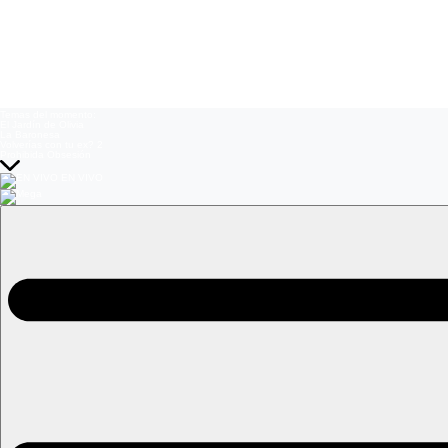
Temas del momento:
El Jardín de Olivia
La Baronesa
Volverías con tu ex? 2
Prohibida Obsesión
EN VIVO