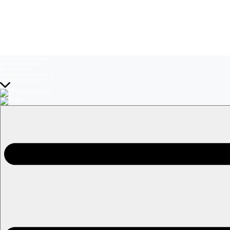
Temas del momento:
El Jardín de Olivia
La Baronesa
Volverías con tu ex? 2
Prohibida Obsesión
EN VIVO