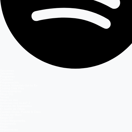
Secciones
Teleseries
Programas
Capítulos
Programación
Postula Volverías con tu Ex
Casting Dale Play
Entretenimiento
Mega GO
Temas
Mega en vivo
Volverías con tu ex? 2
Reunión de Superados
El Jardín de Olivia
Carmen Gloria, Fuerte & Claro
Detrás del Muro
Mega GO
Grupo Megamedia
Megamedia
Mega
Meganoticias