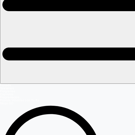
Portada
Teleseries
Programas
Capítulos
Programación
Postula Volverías con Tu Ex
Mega GO