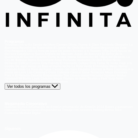
Programas
Volverías con tu Ex
Detrás del Muro
Carmen Gloria, Fuerte & Claro
Prohibida Obsesión
La
Baronesa
Reunión de Superados
El Jardín de Olivia
Mucho Gusto
Meganoticias
Dale
Play
Atrapados 133
La hora de jugar
De paseo
Acceso a lo Nuestro
Viña 2026
Aguas de
Oro
Los Casablanca
Nuevo Amores de Mercado
Juego de ilusiones
El Señor de la
Querencia
Al Sur del Corazón
Como la vida misma
Generación 98 '
Hijos del Desierto
La
Ley de Baltazar
Hasta Encontrarte
Amar Profundo
Verdades Ocultas
Pobre Novio
Demente
Edificio Corona
Only Friends
El Internado
Coliseo
Only Fama
Te Invito
Viaje a lo
insólito
De aquí vengo yo
Bajo el mismo techo
La Ruta Verde
El Antídoto
Mega Humor
Viajando Ando
La Ruta del Agua
Casado con hijos
Elegidos
Disfruta la Ruta
Capítulos
A la
punta del cerro
Los Carsong's
Copa Culinaria Carozzi
Sana Tentación
Mega Estelares
Plan V
El Retador
Desafío Emprendedor
The Covers
Isabel
Pecados Digitales
Modus
Operandi
Mi Barrio
Leyla
Corazón Negro
Trampa de Amor
Seyrán y Ferit
Yargi
Nehir
Olvídame si puedes
Secretos del Matrimonio
Ver todos los programas
Megamedia Corporativo
Quienes Somos
Información de Emisión
Información de Emisión 2014
Bases y ganadores
concursos
Orientaciones Programáticas
Trabaja con nosotros
Holding Bethia
Área
Comercial
Mediakit Digital
Síguenos