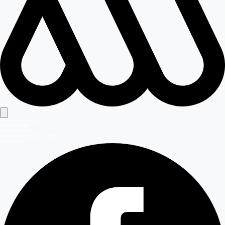
Señales en vivo
Señal Mega
Señal Mega 2
Señal Meganoticias Ahora
Síguenos