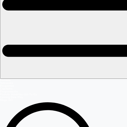
Portada
Teleseries
Programas
Capítulos
Programación
Postula Volverías con Tu Ex
Casting Dale Play
Mega GO