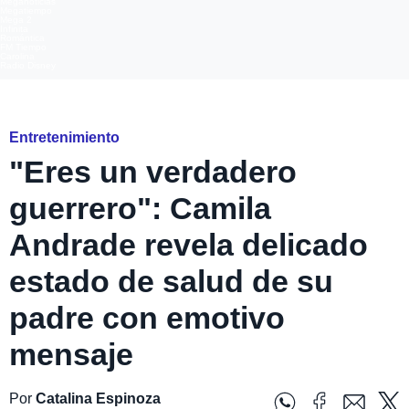
Meganoticias
Megatiempo
Mega 2
Infinita
Romántica
FM Tiempo
Carolina
Radio Disney
Instagram
Entretenimiento
"Eres un verdadero
guerrero": Camila
Andrade revela delicado
estado de salud de su
padre con emotivo
mensaje
Por
Catalina Espinoza