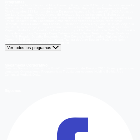
Programas
Volverías con tu Ex
Detrás del Muro
Carmen Gloria, Fuerte & Claro
Prohibida Obsesión
La
Baronesa
Reunión de Superados
El Jardín de Olivia
Mucho Gusto
Meganoticias
Dale
Play
Atrapados 133
La hora de jugar
De paseo
Acceso a lo Nuestro
Viña 2026
Aguas de
Oro
Los Casablanca
Nuevo Amores de Mercado
Juego de ilusiones
El Señor de la
Querencia
Al Sur del Corazón
Como la vida misma
Generación 98 '
Hijos del Desierto
La
Ley de Baltazar
Hasta Encontrarte
Amar Profundo
Verdades Ocultas
Pobre Novio
Demente
Edificio Corona
Only Friends
El Internado
Coliseo
Only Fama
Te Invito
Viaje a lo
insólito
De aquí vengo yo
Bajo el mismo techo
La Ruta Verde
El Antídoto
Mega Humor
Viajando Ando
La Ruta del Agua
Casado con hijos
Elegidos
Disfruta la Ruta
Capítulos
A la
punta del cerro
Los Carsong's
Copa Culinaria Carozzi
Sana Tentación
Mega Estelares
Plan V
El Retador
Desafío Emprendedor
The Covers
Isabel
Pecados Digitales
Modus
Operandi
Mi Barrio
Leyla
Corazón Negro
Trampa de Amor
Seyrán y Ferit
Yargi
Nehir
Olvídame si puedes
Secretos del Matrimonio
Ver todos los programas
Megamedia Corporativo
Quienes Somos
Información de Emisión
Información de Emisión 2014
Bases y ganadores
concursos
Orientaciones Programáticas
Trabaja con nosotros
Holding Bethia
Área
Comercial
Mediakit Digital
Síguenos