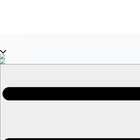
Temas del momento:
El Jardín de Olivia
La Baronesa
Volverías con tu ex? 2
Prohibida Obsesión
EN VIVO