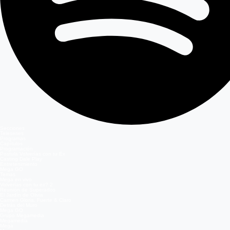
Secciones
Teleseries
Programas
Capítulos
Programación
Postula Volverías con tu Ex
Casting Dale Play
Entretenimiento
Mega GO
Temas
Mega en vivo
Volverías con tu ex? 2
Reunión de Superados
El Jardín de Olivia
Carmen Gloria, Fuerte & Claro
Detrás del Muro
Mega GO
Grupo Megamedia
Megamedia
Mega