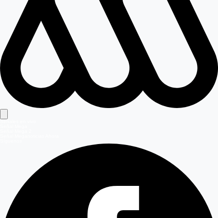
Señales en vivo
Señal Mega
Señal Mega 2
Señal Meganoticias Ahora
Síguenos