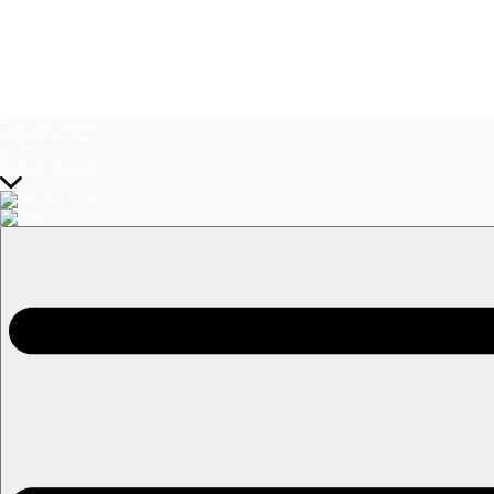
Temas del momento:
El Jardín de Olivia
La Baronesa
Volverías con tu ex? 2
Prohibida Obsesión
EN VIVO