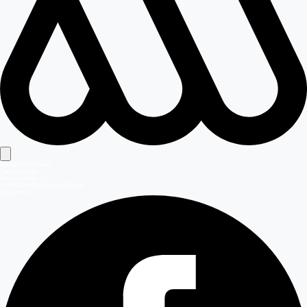
Señales en vivo
Señal Mega
Señal Mega 2
Señal Meganoticias Ahora
Síguenos