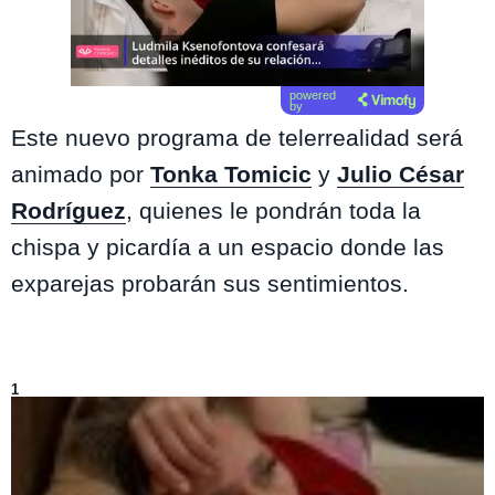
powered
by
Este nuevo programa de telerrealidad será
animado por
Tonka Tomicic
y
Julio César
Rodríguez
, quienes le pondrán toda la
chispa y picardía a un espacio donde las
exparejas probarán sus sentimientos.
Lo más visto de
Volverías con tu Ex
1