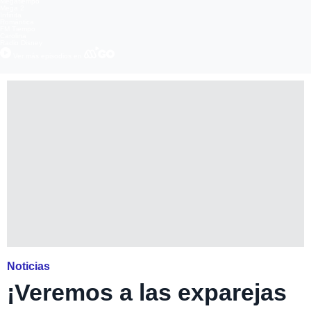
Megatiempo
Mega 2
Infinita
Romántica
FM Tiempo
Carolina
Radio Disney
Ver más episodios en
Noticias
¡Veremos a las exparejas