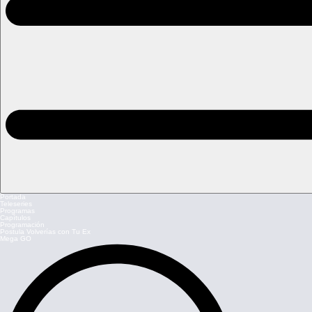
Portada
Teleseries
Programas
Capítulos
Programación
Postula Volverías con Tu Ex
Mega GO