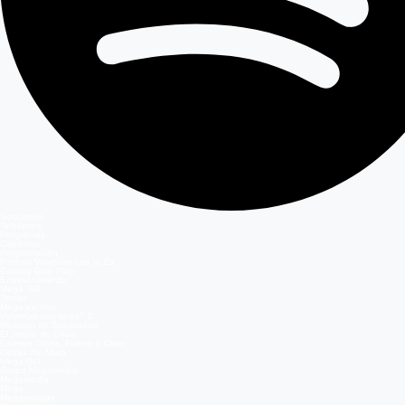
Secciones
Teleseries
Programas
Capítulos
Programación
Postula Volverías con tu Ex
Casting Dale Play
Entretenimiento
Mega GO
Temas
Mega en vivo
Volverías con tu ex? 2
Reunión de Superados
El Jardín de Olivia
Carmen Gloria, Fuerte & Claro
Detrás del Muro
Mega GO
Grupo Megamedia
Megamedia
Mega
Meganoticias