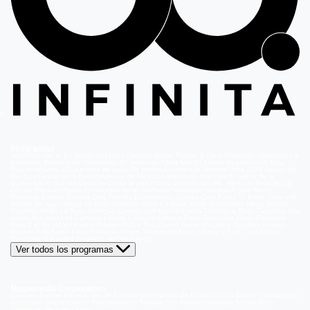
Programas
Volverías con tu Ex
Detrás del Muro
Carmen Gloria, Fuerte & Claro
Prohibida Obsesión
La
Baronesa
Reunión de Superados
El Jardín de Olivia
Mucho Gusto
Meganoticias
Dale
Play
Atrapados 133
La hora de jugar
De paseo
Acceso a lo Nuestro
Viña 2026
Aguas de
Oro
Los Casablanca
Nuevo Amores de Mercado
Juego de ilusiones
El Señor de la
Querencia
Al Sur del Corazón
Como la vida misma
Generación 98 '
Hijos del Desierto
La
Ley de Baltazar
Hasta Encontrarte
Amar Profundo
Verdades Ocultas
Pobre Novio
Demente
Edificio Corona
Only Friends
El Internado
Coliseo
Only Fama
Te Invito
Viaje a lo
insólito
De aquí vengo yo
Bajo el mismo techo
La Ruta Verde
El Antídoto
Mega Humor
Viajando Ando
La Ruta del Agua
Casado con hijos
Elegidos
Disfruta la Ruta
Capítulos
A la
punta del cerro
Los Carsong's
Copa Culinaria Carozzi
Sana Tentación
Mega Estelares
Plan V
El Retador
Desafío Emprendedor
The Covers
Isabel
Pecados Digitales
Modus
Operandi
Mi Barrio
Leyla
Corazón Negro
Trampa de Amor
Seyrán y Ferit
Yargi
Nehir
Olvídame si puedes
Secretos del Matrimonio
Ver todos los programas
Megamedia Corporativo
Quienes Somos
Información de Emisión
Información de Emisión 2014
Bases y ganadores
concursos
Orientaciones Programáticas
Trabaja con nosotros
Holding Bethia
Área
Comercial
Mediakit Digital