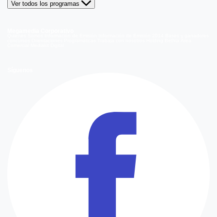
Ver todos los programas
Megamedia Corporativo
Quienes Somos
Información de Emisión
Información de Emisión 2014
Bases y ganadores
concursos
Orientaciones Programáticas
Trabaja con nosotros
Holding Bethia
Área
Comercial
Mediakit Digital
Síguenos