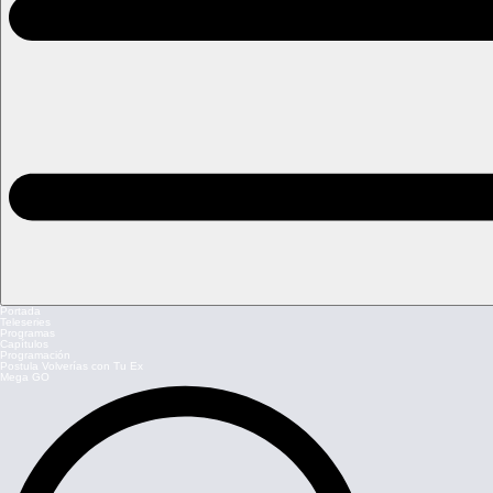
Portada
Teleseries
Programas
Capítulos
Programación
Postula Volverías con Tu Ex
Mega GO