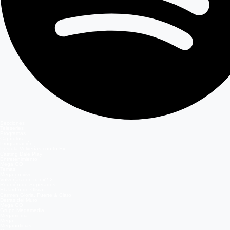
Secciones
Teleseries
Programas
Capítulos
Programación
Postula Volverías con tu Ex
Casting Dale Play
Entretenimiento
Mega GO
Temas
Mega en vivo
Volverías con tu ex? 2
Reunión de Superados
El Jardín de Olivia
Carmen Gloria, Fuerte & Claro
Detrás del Muro
Mega GO
Grupo Megamedia
Megamedia
Mega
Meganoticias