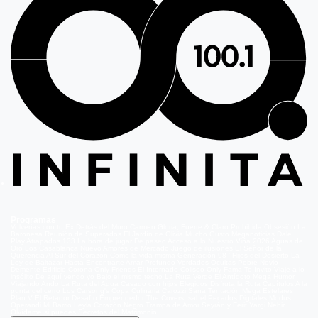
Programas
Volverías con tu Ex
Detrás del Muro
Carmen Gloria, Fuerte & Claro
Prohibida Obsesión
La
Baronesa
Reunión de Superados
El Jardín de Olivia
Mucho Gusto
Meganoticias
Dale
Play
Atrapados 133
La hora de jugar
De paseo
Acceso a lo Nuestro
Viña 2026
Aguas de
Oro
Los Casablanca
Nuevo Amores de Mercado
Juego de ilusiones
El Señor de la
Querencia
Al Sur del Corazón
Como la vida misma
Generación 98 '
Hijos del Desierto
La
Ley de Baltazar
Hasta Encontrarte
Amar Profundo
Verdades Ocultas
Pobre Novio
Demente
Edificio Corona
Only Friends
El Internado
Coliseo
Only Fama
Te Invito
Viaje a lo
insólito
De aquí vengo yo
Bajo el mismo techo
La Ruta Verde
El Antídoto
Mega Humor
Viajando Ando
La Ruta del Agua
Casado con hijos
Elegidos
Disfruta la Ruta
Capítulos
A la
punta del cerro
Los Carsong's
Copa Culinaria Carozzi
Sana Tentación
Mega Estelares
Plan V
El Retador
Desafío Emprendedor
The Covers
Isabel
Pecados Digitales
Modus
Operandi
Mi Barrio
Leyla
Corazón Negro
Trampa de Amor
Seyrán y Ferit
Yargi
Nehir
Olvídame si puedes
Secretos del Matrimonio