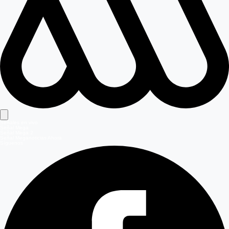
Señales en vivo
Señal Mega
Señal Mega 2
Señal Meganoticias Ahora
Síguenos