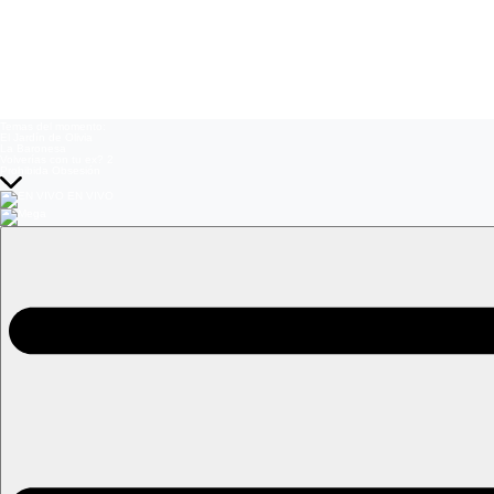
Temas del momento:
El Jardín de Olivia
La Baronesa
Volverías con tu ex? 2
Prohibida Obsesión
EN VIVO