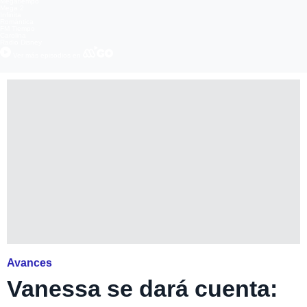
Megatiempo
Mega 2
Infinita
Romántica
FM Tiempo
Carolina
Radio Disney
Ver más episodios en
Avances
Vanessa se dará cuenta: