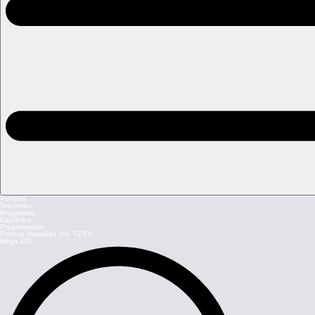
Portada
Teleseries
Programas
Capítulos
Programación
Postula Volverías con Tu Ex
Mega GO