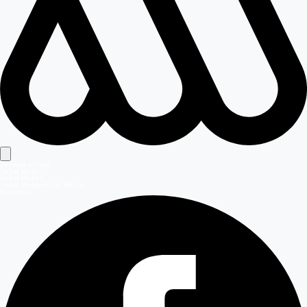
Señales en vivo
Señal Mega
Señal Mega 2
Señal Meganoticias Ahora
Síguenos