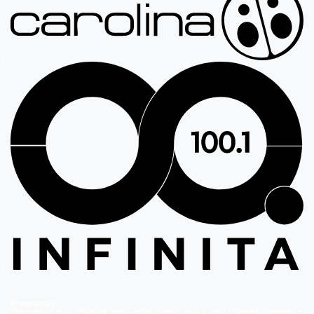
Programas
Volverías con tu Ex
Detrás del Muro
Carmen Gloria, Fuerte & Claro
Prohibida Obsesión
La