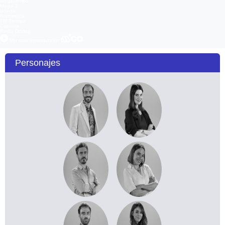
Megatiempo
Mega 2
Infinita
Romántica
FM Tiempo
Carolina
Radio Disney
Ver más episodios en
Personajes