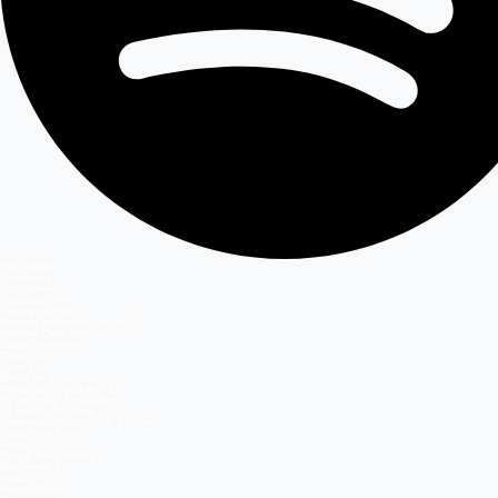
Secciones
Teleseries
Programas
Capítulos
Programación
Postula Volverías con tu Ex
Casting Dale Play
Entretenimiento
Mega GO
Temas
Mega en vivo
Volverías con tu ex? 2
Reunión de Superados
El Jardín de Olivia
Carmen Gloria, Fuerte & Claro
Detrás del Muro
Mega GO
Grupo Megamedia
Megamedia
Mega
Meganoticias