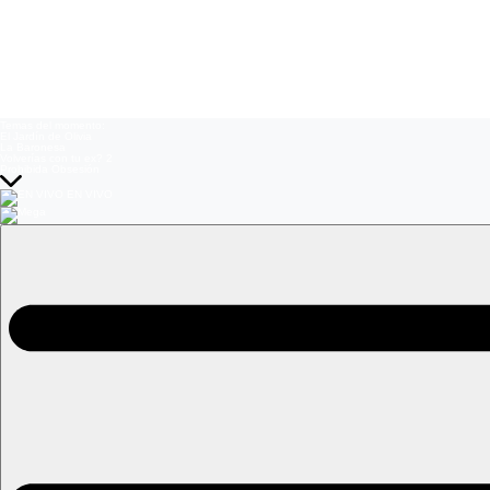
Temas del momento:
El Jardín de Olivia
La Baronesa
Volverías con tu ex? 2
Prohibida Obsesión
EN VIVO