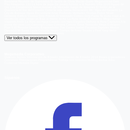
Baronesa
Reunión de Superados
El Jardín de Olivia
Mucho Gusto
Meganoticias
Dale
Play
Atrapados 133
La hora de jugar
De paseo
Acceso a lo Nuestro
Viña 2026
Aguas de
Oro
Los Casablanca
Nuevo Amores de Mercado
Juego de ilusiones
El Señor de la
Querencia
Al Sur del Corazón
Como la vida misma
Generación 98 '
Hijos del Desierto
La
Ley de Baltazar
Hasta Encontrarte
Amar Profundo
Verdades Ocultas
Pobre Novio
Demente
Edificio Corona
Only Friends
El Internado
Coliseo
Only Fama
Te Invito
Viaje a lo
insólito
De aquí vengo yo
Bajo el mismo techo
La Ruta Verde
El Antídoto
Mega Humor
Viajando Ando
La Ruta del Agua
Casado con hijos
Elegidos
Disfruta la Ruta
Capítulos
A la
punta del cerro
Los Carsong's
Copa Culinaria Carozzi
Sana Tentación
Mega Estelares
Plan V
El Retador
Desafío Emprendedor
The Covers
Isabel
Pecados Digitales
Modus
Operandi
Mi Barrio
Leyla
Corazón Negro
Trampa de Amor
Seyrán y Ferit
Yargi
Nehir
Olvídame si puedes
Secretos del Matrimonio
Ver todos los programas
Megamedia Corporativo
Quienes Somos
Información de Emisión
Información de Emisión 2014
Bases y ganadores
concursos
Orientaciones Programáticas
Trabaja con nosotros
Holding Bethia
Área
Comercial
Mediakit Digital
Síguenos