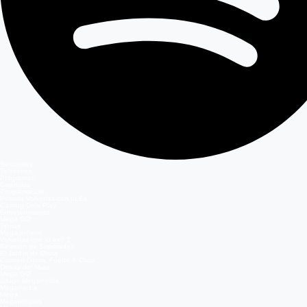
Secciones
Teleseries
Programas
Capítulos
Programación
Postula Volverías con tu Ex
Casting Dale Play
Entretenimiento
Mega GO
Temas
Mega en vivo
Volverías con tu ex? 2
Reunión de Superados
El Jardín de Olivia
Carmen Gloria, Fuerte & Claro
Detrás del Muro
Mega GO
Grupo Megamedia
Megamedia
Mega
Meganoticias