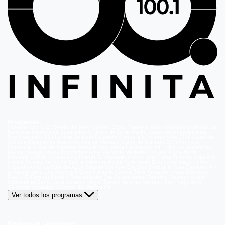
Programas
Volverías con tu Ex
Detrás del Muro
Carmen Gloria, Fuerte & Claro
Prohibida Obsesión
La
Baronesa
Reunión de Superados
El Jardín de Olivia
Mucho Gusto
Meganoticias
Dale
Play
Atrapados 133
La hora de jugar
De paseo
Acceso a lo Nuestro
Viña 2026
Aguas de
Oro
Los Casablanca
Nuevo Amores de Mercado
Juego de ilusiones
El Señor de la
Querencia
Al Sur del Corazón
Como la vida misma
Generación 98 '
Hijos del Desierto
La
Ley de Baltazar
Hasta Encontrarte
Amar Profundo
Verdades Ocultas
Pobre Novio
Demente
Edificio Corona
Only Friends
El Internado
Coliseo
Only Fama
Te Invito
Viaje a lo
insólito
De aquí vengo yo
Bajo el mismo techo
La Ruta Verde
El Antídoto
Mega Humor
Viajando Ando
La Ruta del Agua
Casado con hijos
Elegidos
Disfruta la Ruta
Capítulos
A la
punta del cerro
Los Carsong's
Copa Culinaria Carozzi
Sana Tentación
Mega Estelares
Plan V
El Retador
Desafío Emprendedor
The Covers
Isabel
Pecados Digitales
Modus
Operandi
Mi Barrio
Leyla
Corazón Negro
Trampa de Amor
Seyrán y Ferit
Yargi
Nehir
Olvídame si puedes
Secretos del Matrimonio
Ver todos los programas
Megamedia Corporativo