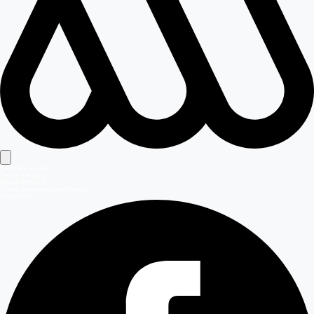
Señales en vivo
Señal Mega
Señal Mega 2
Señal Meganoticias Ahora
Síguenos