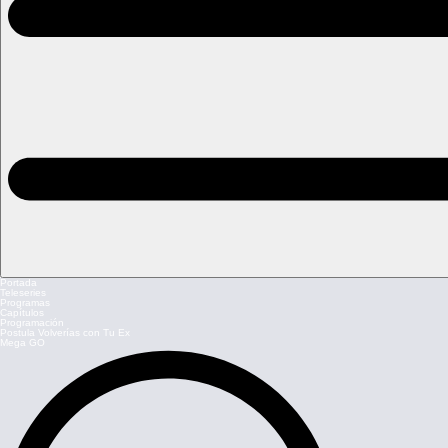
Portada
Teleseries
Programas
Capítulos
Programación
Postula Volverías con Tu Ex
Mega GO