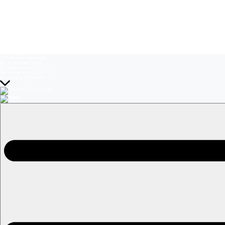
Temas del momento:
El Jardín de Olivia
La Baronesa
Volverías con tu ex? 2
Prohibida Obsesión
EN VIVO