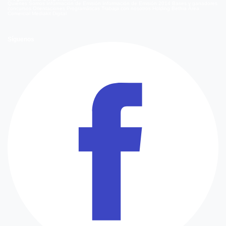
Quienes Somos
Información de Emisión
Información de Emisión 2014
Bases y ganadores
concursos
Orientaciones Programáticas
Trabaja con nosotros
Holding Bethia
Área
Comercial
Mediakit Digital
Síguenos