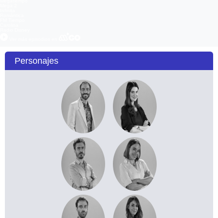
Megatiempo
Mega 2
Infinita
Romántica
FM Tiempo
Carolina
Radio Disney
Ver más episodios en
Personajes