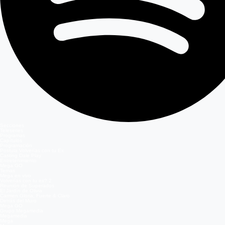
Secciones
Teleseries
Programas
Capítulos
Programación
Postula Volverías con tu Ex
Casting Dale Play
Entretenimiento
Mega GO
Temas
Mega en vivo
Volverías con tu ex? 2
Reunión de Superados
El Jardín de Olivia
Carmen Gloria, Fuerte & Claro
Detrás del Muro
Mega GO
Grupo Megamedia
Megamedia
Mega