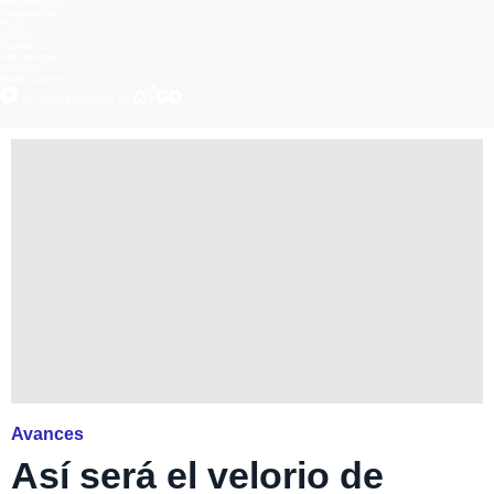
Meganoticias
Megatiempo
Mega 2
Infinita
Romántica
FM Tiempo
Carolina
Radio Disney
Ver más episodios en
Avances
Así será el velorio de