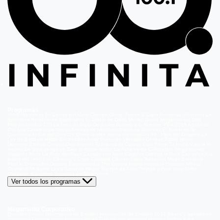
Programas
Volverías con tu Ex
Detrás del Muro
Carmen Gloria, Fuerte & Claro
Prohibida Obsesión
La
Baronesa
Reunión de Superados
El Jardín de Olivia
Mucho Gusto
Meganoticias
Dale
Play
Atrapados 133
La hora de jugar
De paseo
Acceso a lo Nuestro
Viña 2026
Aguas de
Oro
Los Casablanca
Nuevo Amores de Mercado
Juego de ilusiones
El Señor de la
Querencia
Al Sur del Corazón
Como la vida misma
Generación 98 '
Hijos del Desierto
La
Ley de Baltazar
Hasta Encontrarte
Amar Profundo
Verdades Ocultas
Pobre Novio
Demente
Edificio Corona
Only Friends
El Internado
Coliseo
Only Fama
Te Invito
Viaje a lo
insólito
De aquí vengo yo
Bajo el mismo techo
La Ruta Verde
El Antídoto
Mega Humor
Viajando Ando
La Ruta del Agua
Casado con hijos
Elegidos
Disfruta la Ruta
Capítulos
A la
punta del cerro
Los Carsong's
Copa Culinaria Carozzi
Sana Tentación
Mega Estelares
Plan V
El Retador
Desafío Emprendedor
The Covers
Isabel
Pecados Digitales
Modus
Operandi
Mi Barrio
Leyla
Corazón Negro
Trampa de Amor
Seyrán y Ferit
Yargi
Nehir
Olvídame si puedes
Secretos del Matrimonio
Ver todos los programas
Megamedia Corporativo
Quienes Somos
Información de Emisión
Información de Emisión 2014
Bases y ganadores
concursos
Orientaciones Programáticas
Trabaja con nosotros
Holding Bethia
Área