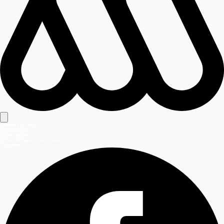
Señales en vivo
Señal Mega
Señal Mega 2
Señal Meganoticias Ahora
Síguenos