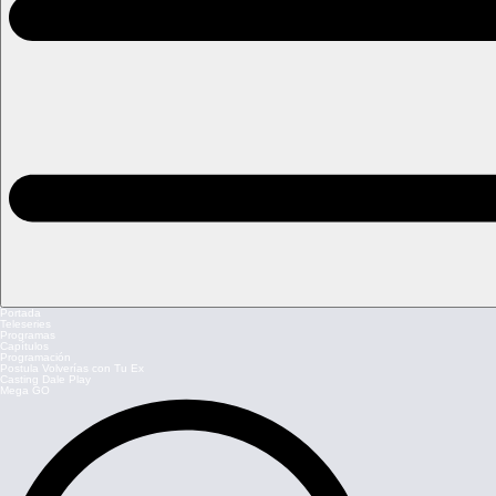
Portada
Teleseries
Programas
Capítulos
Programación
Postula Volverías con Tu Ex
Casting Dale Play
Mega GO