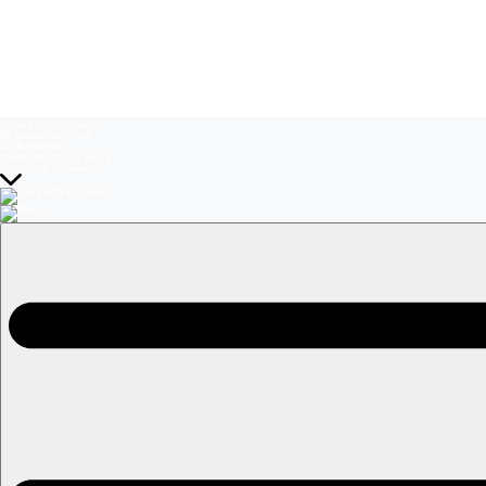
Temas del momento:
El Jardín de Olivia
La Baronesa
Volverías con tu ex? 2
Prohibida Obsesión
EN VIVO