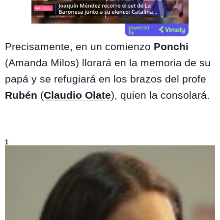
powered
by
Precisamente, en un comienzo
Ponchi
(Amanda Milos) llorará en la memoria de su
papá y se refugiará en los brazos del profe
Rub
én
(
Claudio Olate
), quien la consolará.
Lo más visto de
Reunión de Superados
1