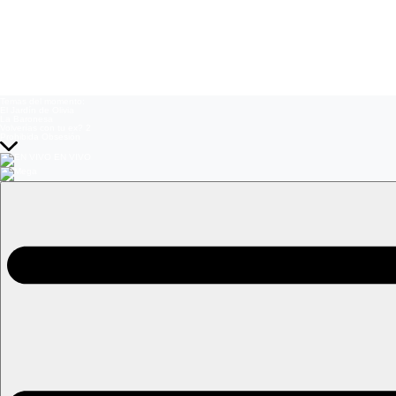
Temas del momento:
El Jardín de Olivia
La Baronesa
Volverías con tu ex? 2
Prohibida Obsesión
EN VIVO