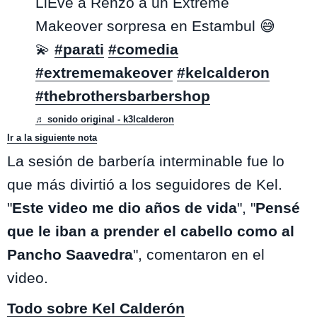
LlEve a Renzo a un Extreme
Makeover sorpresa en Estambul 😅
💫
#parati
#comedia
#extrememakeover
#kelcalderon
#thebrothersbarbershop
♬ sonido original - k3lcalderon
Ir a la siguiente nota
La sesión de barbería interminable fue lo
que más divirtió a los seguidores de Kel.
"
Este video me dio años de vida
", "
Pensé
que le iban a prender el cabello como al
Pancho Saavedra
", comentaron en el
video.
Todo sobre Kel Calderón