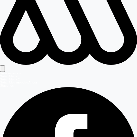
Señales en vivo
Señal Mega
Señal Mega 2
Señal Meganoticias Ahora
Síguenos