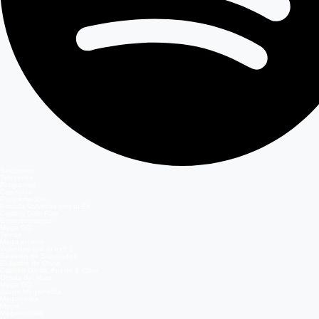
Secciones
Teleseries
Programas
Capítulos
Programación
Postula Volverías con tu Ex
Casting Dale Play
Entretenimiento
Mega GO
Temas
Mega en vivo
Volverías con tu ex? 2
Reunión de Superados
El Jardín de Olivia
Carmen Gloria, Fuerte & Claro
Detrás del Muro
Mega GO
Grupo Megamedia
Megamedia
Mega
Meganoticias