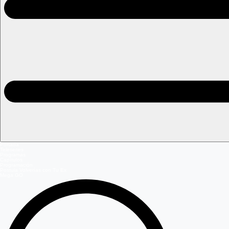
Portada
Teleseries
Programas
Capítulos
Programación
Postula Volverías con Tu Ex
Mega GO