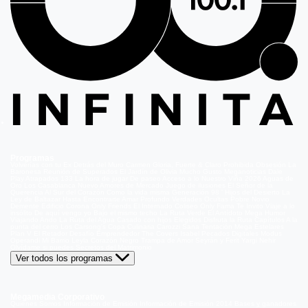
Programas
Volverías con tu Ex
Detrás del Muro
Carmen Gloria, Fuerte & Claro
Prohibida Obsesión
La
Baronesa
Reunión de Superados
El Jardín de Olivia
Mucho Gusto
Meganoticias
Dale
Play
Atrapados 133
La hora de jugar
De paseo
Acceso a lo Nuestro
Viña 2026
Aguas de
Oro
Los Casablanca
Nuevo Amores de Mercado
Juego de ilusiones
El Señor de la
Querencia
Al Sur del Corazón
Como la vida misma
Generación 98 '
Hijos del Desierto
La
Ley de Baltazar
Hasta Encontrarte
Amar Profundo
Verdades Ocultas
Pobre Novio
Demente
Edificio Corona
Only Friends
El Internado
Coliseo
Only Fama
Te Invito
Viaje a lo
insólito
De aquí vengo yo
Bajo el mismo techo
La Ruta Verde
El Antídoto
Mega Humor
Viajando Ando
La Ruta del Agua
Casado con hijos
Elegidos
Disfruta la Ruta
Capítulos
A la
punta del cerro
Los Carsong's
Copa Culinaria Carozzi
Sana Tentación
Mega Estelares
Plan V
El Retador
Desafío Emprendedor
The Covers
Isabel
Pecados Digitales
Modus
Operandi
Mi Barrio
Leyla
Corazón Negro
Trampa de Amor
Seyrán y Ferit
Yargi
Nehir
Olvídame si puedes
Secretos del Matrimonio
Ver todos los programas
Megamedia Corporativo
Quienes Somos
Información de Emisión
Información de Emisión 2014
Bases y ganadores