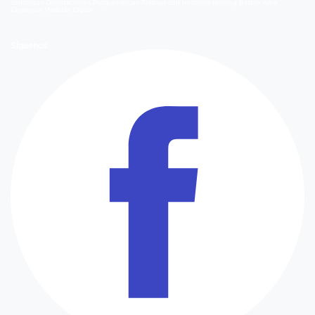
concursos
Orientaciones Programáticas
Trabaja con nosotros
Holding Bethia
Área
Comercial
Mediakit Digital
Síguenos