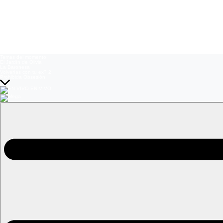
Temas del momento:
El Jardín de Olivia
La Baronesa
Volverías con tu ex? 2
Prohibida Obsesión
EN VIVO