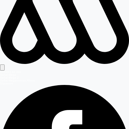
Señales en vivo
Señal Mega
Señal Mega 2
Señal Meganoticias Ahora
Síguenos