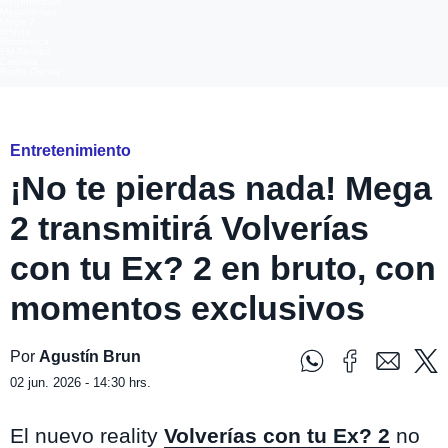
Meganoticias
Megatiempo
Mega 2
Infinita
Romántica
FM Tiempo
Carolina
Radio Disney
Volverías con tu Ex? 2 en bruto por Mega 2
Entretenimiento
¡No te pierdas nada! Mega
2 transmitirá Volverías
con tu Ex? 2 en bruto, con
momentos exclusivos
Por
Agustín Brun
02 jun. 2026 - 14:30 hrs.
El nuevo reality
Volverías con tu Ex? 2
no