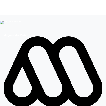
Mega 2
Volverías con tu ex? 2
Reality Mega
Megamedia Plataformas