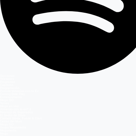
Secciones
Teleseries
Programas
Capítulos
Programación
Postula Volverías con tu Ex
Casting Dale Play
Entretenimiento
Mega GO
Temas
Mega en vivo
Volverías con tu ex? 2
Reunión de Superados
El Jardín de Olivia
Carmen Gloria, Fuerte & Claro
Detrás del Muro
Mega GO
Grupo Megamedia
Megamedia
Mega