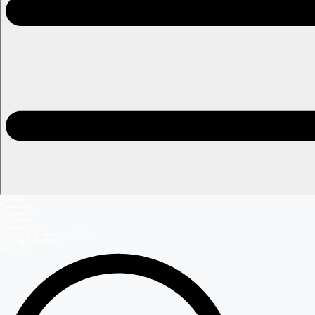
Portada
Teleseries
Programas
Capítulos
Programación
Postula Volverías con Tu Ex
Casting Dale Play
Mega GO