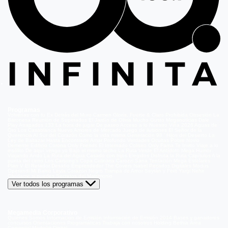
Programas
Volverías con tu Ex
Detrás del Muro
Carmen Gloria, Fuerte & Claro
Prohibida Obsesión
La
Baronesa
Reunión de Superados
El Jardín de Olivia
Mucho Gusto
Meganoticias
Dale
Play
Atrapados 133
La hora de jugar
De paseo
Acceso a lo Nuestro
Viña 2026
Aguas de
Oro
Los Casablanca
Nuevo Amores de Mercado
Juego de ilusiones
El Señor de la
Querencia
Al Sur del Corazón
Como la vida misma
Generación 98 '
Hijos del Desierto
La
Ley de Baltazar
Hasta Encontrarte
Amar Profundo
Verdades Ocultas
Pobre Novio
Demente
Edificio Corona
Only Friends
El Internado
Coliseo
Only Fama
Te Invito
Viaje a lo
insólito
De aquí vengo yo
Bajo el mismo techo
La Ruta Verde
El Antídoto
Mega Humor
Viajando Ando
La Ruta del Agua
Casado con hijos
Elegidos
Disfruta la Ruta
Capítulos
A la
punta del cerro
Los Carsong's
Copa Culinaria Carozzi
Sana Tentación
Mega Estelares
Plan V
El Retador
Desafío Emprendedor
The Covers
Isabel
Pecados Digitales
Modus
Operandi
Mi Barrio
Leyla
Corazón Negro
Trampa de Amor
Seyrán y Ferit
Yargi
Nehir
Olvídame si puedes
Secretos del Matrimonio
Ver todos los programas
Megamedia Corporativo
Quienes Somos
Información de Emisión
Información de Emisión 2014
Bases y ganadores
concursos
Orientaciones Programáticas
Trabaja con nosotros
Holding Bethia
Área
Comercial
Mediakit Digital