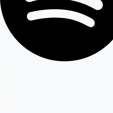
Secciones
Teleseries
Programas
Capítulos
Programación
Postula Volverías con tu Ex
Casting Dale Play
Entretenimiento
Mega GO
Temas
Mega en vivo
Volverías con tu ex? 2
Reunión de Superados
El Jardín de Olivia
Carmen Gloria, Fuerte & Claro
Detrás del Muro
Mega GO
Grupo Megamedia
Megamedia
Mega