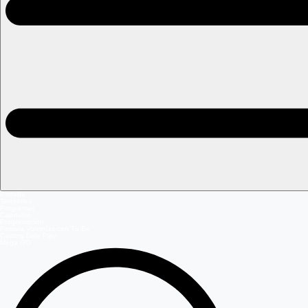
Portada
Teleseries
Programas
Capítulos
Programación
Postula Volverías con Tu Ex
Casting Dale Play
Mega GO