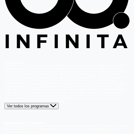
Programas
Volverías con tu Ex
Detrás del Muro
Carmen Gloria, Fuerte & Claro
Prohibida Obsesión
La
Baronesa
Reunión de Superados
El Jardín de Olivia
Mucho Gusto
Meganoticias
Dale
Play
Atrapados 133
La hora de jugar
De paseo
Acceso a lo Nuestro
Viña 2026
Aguas de
Oro
Los Casablanca
Nuevo Amores de Mercado
Juego de ilusiones
El Señor de la
Querencia
Al Sur del Corazón
Como la vida misma
Generación 98 '
Hijos del Desierto
La
Ley de Baltazar
Hasta Encontrarte
Amar Profundo
Verdades Ocultas
Pobre Novio
Demente
Edificio Corona
Only Friends
El Internado
Coliseo
Only Fama
Te Invito
Viaje a lo
insólito
De aquí vengo yo
Bajo el mismo techo
La Ruta Verde
El Antídoto
Mega Humor
Viajando Ando
La Ruta del Agua
Casado con hijos
Elegidos
Disfruta la Ruta
Capítulos
A la
punta del cerro
Los Carsong's
Copa Culinaria Carozzi
Sana Tentación
Mega Estelares
Plan V
El Retador
Desafío Emprendedor
The Covers
Isabel
Pecados Digitales
Modus
Operandi
Mi Barrio
Leyla
Corazón Negro
Trampa de Amor
Seyrán y Ferit
Yargi
Nehir
Olvídame si puedes
Secretos del Matrimonio
Ver todos los programas
Megamedia Corporativo
Quienes Somos
Información de Emisión
Información de Emisión 2014
Bases y ganadores
concursos
Orientaciones Programáticas
Trabaja con nosotros
Holding Bethia
Área
Comercial
Mediakit Digital