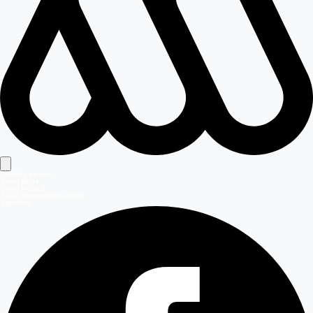
Señales en vivo
Señal Mega
Señal Mega 2
Señal Meganoticias Ahora
Síguenos