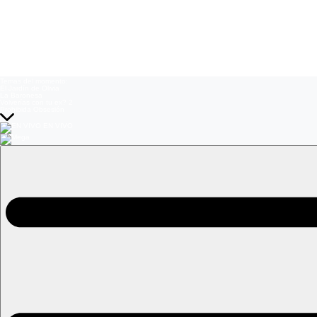
Temas del momento:
El Jardín de Olivia
La Baronesa
Volverías con tu ex? 2
Prohibida Obsesión
EN VIVO