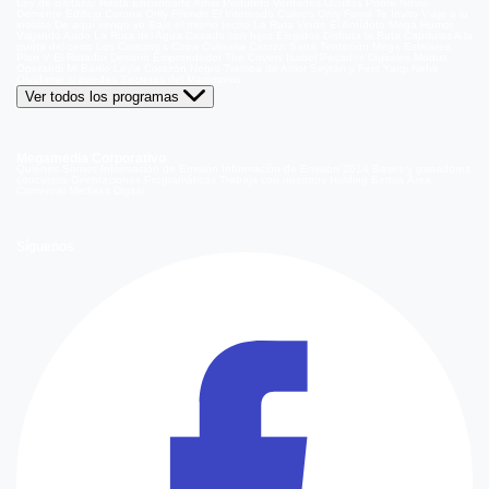
Ley de Baltazar
Hasta Encontrarte
Amar Profundo
Verdades Ocultas
Pobre Novio
Demente
Edificio Corona
Only Friends
El Internado
Coliseo
Only Fama
Te Invito
Viaje a lo
insólito
De aquí vengo yo
Bajo el mismo techo
La Ruta Verde
El Antídoto
Mega Humor
Viajando Ando
La Ruta del Agua
Casado con hijos
Elegidos
Disfruta la Ruta
Capítulos
A la
punta del cerro
Los Carsong's
Copa Culinaria Carozzi
Sana Tentación
Mega Estelares
Plan V
El Retador
Desafío Emprendedor
The Covers
Isabel
Pecados Digitales
Modus
Operandi
Mi Barrio
Leyla
Corazón Negro
Trampa de Amor
Seyrán y Ferit
Yargi
Nehir
Olvídame si puedes
Secretos del Matrimonio
Ver todos los programas
Megamedia Corporativo
Quienes Somos
Información de Emisión
Información de Emisión 2014
Bases y ganadores
concursos
Orientaciones Programáticas
Trabaja con nosotros
Holding Bethia
Área
Comercial
Mediakit Digital
Síguenos