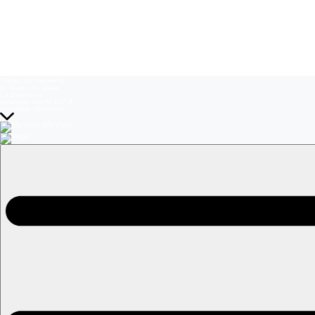
Temas del momento:
El Jardín de Olivia
La Baronesa
Volverías con tu ex? 2
Prohibida Obsesión
EN VIVO