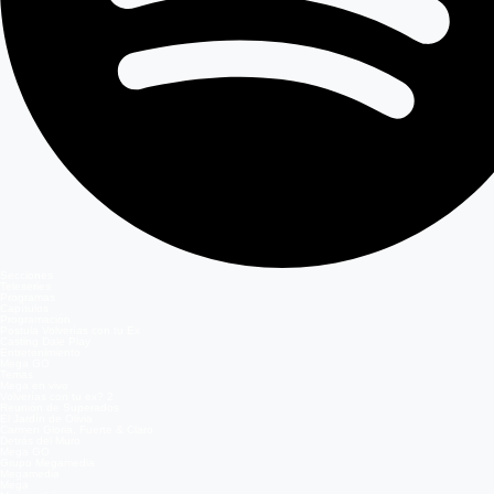
Secciones
Teleseries
Programas
Capítulos
Programación
Postula Volverías con tu Ex
Casting Dale Play
Entretenimiento
Mega GO
Temas
Mega en vivo
Volverías con tu ex? 2
Reunión de Superados
El Jardín de Olivia
Carmen Gloria, Fuerte & Claro
Detrás del Muro
Mega GO
Grupo Megamedia
Megamedia
Mega