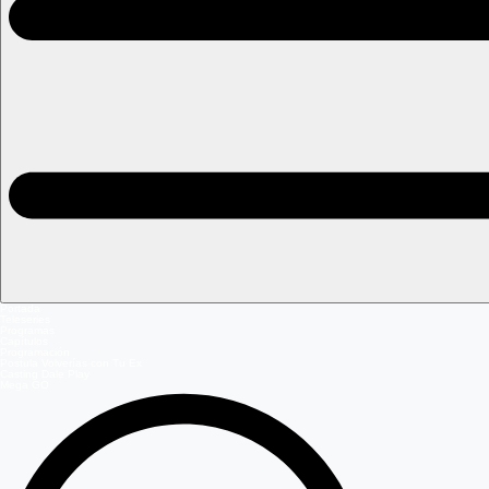
Portada
Teleseries
Programas
Capítulos
Programación
Postula Volverías con Tu Ex
Casting Dale Play
Mega GO