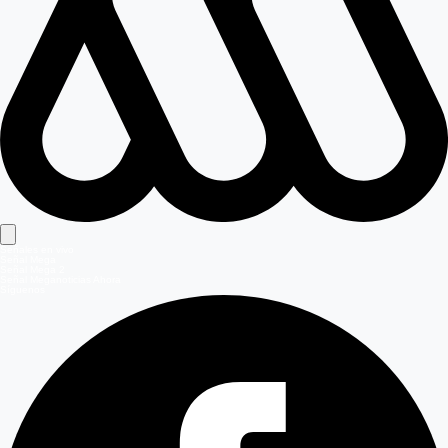
Señales en vivo
Señal Mega
Señal Mega 2
Señal Meganoticias Ahora
Síguenos