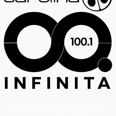
Programas
Volverías con tu Ex
Detrás del Muro
Carmen Gloria, Fuerte & Claro
Prohibida Obsesión
La
Baronesa
Reunión de Superados
El Jardín de Olivia
Mucho Gusto
Meganoticias
Dale
Play
Atrapados 133
La hora de jugar
De paseo
Acceso a lo Nuestro
Viña 2026
Aguas de
Oro
Los Casablanca
Nuevo Amores de Mercado
Juego de ilusiones
El Señor de la
Querencia
Al Sur del Corazón
Como la vida misma
Generación 98 '
Hijos del Desierto
La