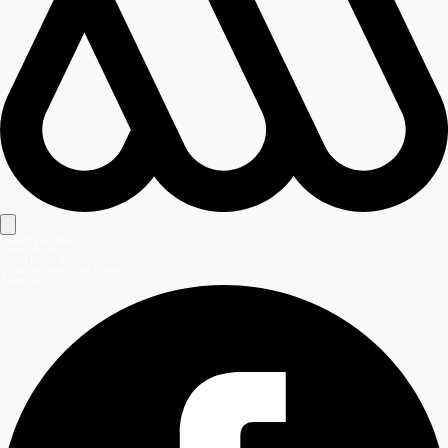
Señales en vivo
Señal Mega
Señal Mega 2
Señal Meganoticias Ahora
Síguenos