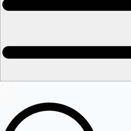
Portada
Teleseries
Programas
Capítulos
Programación
Postula Volverías con Tu Ex
Mega GO