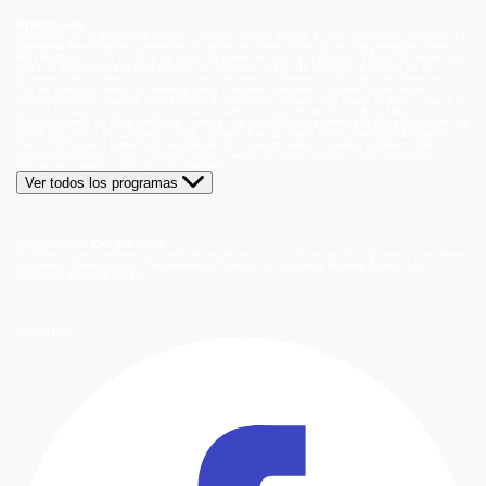
Programas
Volverías con tu Ex
Detrás del Muro
Carmen Gloria, Fuerte & Claro
Prohibida Obsesión
La
Baronesa
Reunión de Superados
El Jardín de Olivia
Mucho Gusto
Meganoticias
Dale
Play
Atrapados 133
La hora de jugar
De paseo
Acceso a lo Nuestro
Viña 2026
Aguas de
Oro
Los Casablanca
Nuevo Amores de Mercado
Juego de ilusiones
El Señor de la
Querencia
Al Sur del Corazón
Como la vida misma
Generación 98 '
Hijos del Desierto
La
Ley de Baltazar
Hasta Encontrarte
Amar Profundo
Verdades Ocultas
Pobre Novio
Demente
Edificio Corona
Only Friends
El Internado
Coliseo
Only Fama
Te Invito
Viaje a lo
insólito
De aquí vengo yo
Bajo el mismo techo
La Ruta Verde
El Antídoto
Mega Humor
Viajando Ando
La Ruta del Agua
Casado con hijos
Elegidos
Disfruta la Ruta
Capítulos
A la
punta del cerro
Los Carsong's
Copa Culinaria Carozzi
Sana Tentación
Mega Estelares
Plan V
El Retador
Desafío Emprendedor
The Covers
Isabel
Pecados Digitales
Modus
Operandi
Mi Barrio
Leyla
Corazón Negro
Trampa de Amor
Seyrán y Ferit
Yargi
Nehir
Olvídame si puedes
Secretos del Matrimonio
Ver todos los programas
Megamedia Corporativo
Quienes Somos
Información de Emisión
Información de Emisión 2014
Bases y ganadores
concursos
Orientaciones Programáticas
Trabaja con nosotros
Holding Bethia
Área
Comercial
Mediakit Digital
Síguenos