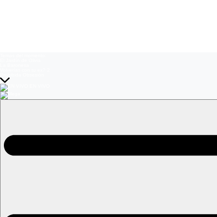
Temas del momento:
El Jardín de Olivia
La Baronesa
Volverías con tu ex? 2
Prohibida Obsesión
EN VIVO