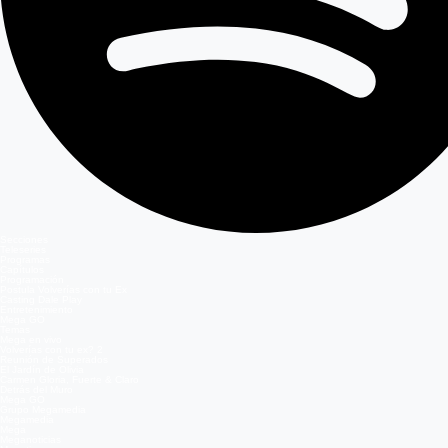
Secciones
Teleseries
Programas
Capítulos
Programación
Postula Volverías con tu Ex
Casting Dale Play
Entretenimiento
Mega GO
Temas
Mega en vivo
Volverías con tu ex? 2
Reunión de Superados
El Jardín de Olivia
Carmen Gloria, Fuerte & Claro
Detrás del Muro
Mega GO
Grupo Megamedia
Megamedia
Mega
Meganoticias