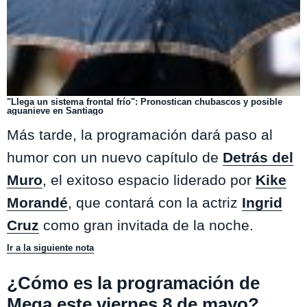
"Llega un sistema frontal frío": Pronostican chubascos y posible
aguanieve en Santiago
Más tarde, la programación dará paso al
humor con un nuevo capítulo de
Detrás del
Muro
, el exitoso espacio liderado por
Kike
Morandé
, que contará con la actriz
Ingrid
Cruz
como gran invitada de la noche.
Ir a la siguiente nota
¿Cómo es la programación de
Mega este viernes 8 de mayo?