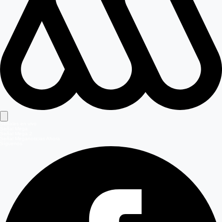
Señales en vivo
Señal Mega
Señal Mega 2
Señal Meganoticias Ahora
Síguenos