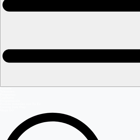
Portada
Teleseries
Programas
Capítulos
Programación
Postula Volverías con Tu Ex
Casting Dale Play
Mega GO