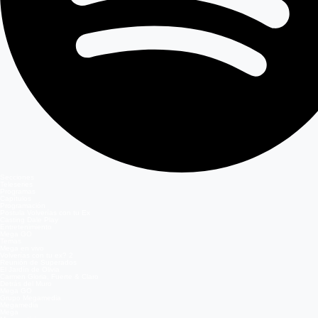
Secciones
Teleseries
Programas
Capítulos
Programación
Postula Volverías con tu Ex
Casting Dale Play
Entretenimiento
Mega GO
Temas
Mega en vivo
Volverías con tu ex? 2
Reunión de Superados
El Jardín de Olivia
Carmen Gloria, Fuerte & Claro
Detrás del Muro
Mega GO
Grupo Megamedia
Megamedia
Mega