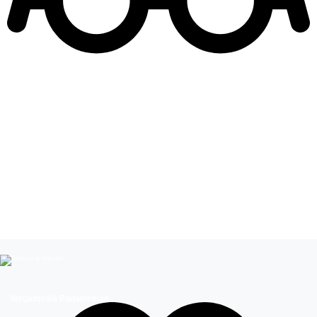
Leer más de
Programación
Detrás del Muro
Ingrid Cruz
El Jardín de Olivia
Kike Morandé
Dale Play
Megamedia Plataformas