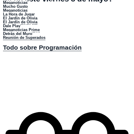
Meganoticias
Amanece
: 05:45 horas.
Mucho Gusto
: 08:00 horas.
Meganoticias
Alerta
: 13:00 horas.
La Hora de Jugar
: 15:30 horas.
El Jardín de Olivia
(lo mejor)
: 16:15 horas.
El Jardín de Olivia
: 17:30 horas.
Dale Play
: 18:15 horas.
Meganoticias Prime
: 20:00 horas.
Detrás del Muro
: 22:10 horas.
Reunión de Superados
(lo mejor)
: 00:30 horas.
Todo sobre Programación