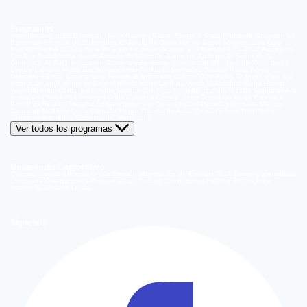
Programas
Volverías con tu Ex
Detrás del Muro
Carmen Gloria, Fuerte & Claro
Prohibida Obsesión
La
Baronesa
Reunión de Superados
El Jardín de Olivia
Mucho Gusto
Meganoticias
Dale
Play
Atrapados 133
La hora de jugar
De paseo
Acceso a lo Nuestro
Viña 2026
Aguas de
Oro
Los Casablanca
Nuevo Amores de Mercado
Juego de ilusiones
El Señor de la
Querencia
Al Sur del Corazón
Como la vida misma
Generación 98 '
Hijos del Desierto
La
Ley de Baltazar
Hasta Encontrarte
Amar Profundo
Verdades Ocultas
Pobre Novio
Demente
Edificio Corona
Only Friends
El Internado
Coliseo
Only Fama
Te Invito
Viaje a lo
insólito
De aquí vengo yo
Bajo el mismo techo
La Ruta Verde
El Antídoto
Mega Humor
Viajando Ando
La Ruta del Agua
Casado con hijos
Elegidos
Disfruta la Ruta
Capítulos
A la
punta del cerro
Los Carsong's
Copa Culinaria Carozzi
Sana Tentación
Mega Estelares
Plan V
El Retador
Desafío Emprendedor
The Covers
Isabel
Pecados Digitales
Modus
Operandi
Mi Barrio
Leyla
Corazón Negro
Trampa de Amor
Seyrán y Ferit
Yargi
Nehir
Olvídame si puedes
Secretos del Matrimonio
Ver todos los programas
Megamedia Corporativo
Quienes Somos
Información de Emisión
Información de Emisión 2014
Bases y ganadores
concursos
Orientaciones Programáticas
Trabaja con nosotros
Holding Bethia
Área
Comercial
Mediakit Digital
Síguenos