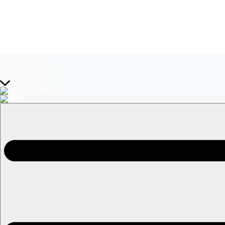
Temas del momento:
El Jardín de Olivia
La Baronesa
Volverías con tu ex? 2
Prohibida Obsesión
EN VIVO