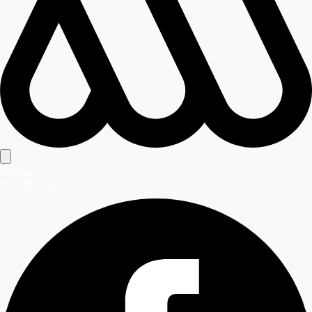
Señales en vivo
Señal Mega
Señal Mega 2
Señal Meganoticias Ahora
Síguenos