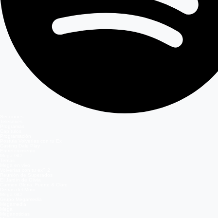
Secciones
Teleseries
Programas
Capítulos
Programación
Postula Volverías con tu Ex
Casting Dale Play
Entretenimiento
Mega GO
Temas
Mega en vivo
Volverías con tu ex? 2
Reunión de Superados
El Jardín de Olivia
Carmen Gloria, Fuerte & Claro
Detrás del Muro
Mega GO
Grupo Megamedia
Megamedia
Mega
Meganoticias