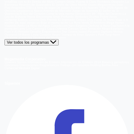
Volverías con tu Ex
Detrás del Muro
Carmen Gloria, Fuerte & Claro
Prohibida Obsesión
La
Baronesa
Reunión de Superados
El Jardín de Olivia
Mucho Gusto
Meganoticias
Dale
Play
Atrapados 133
La hora de jugar
De paseo
Acceso a lo Nuestro
Viña 2026
Aguas de
Oro
Los Casablanca
Nuevo Amores de Mercado
Juego de ilusiones
El Señor de la
Querencia
Al Sur del Corazón
Como la vida misma
Generación 98 '
Hijos del Desierto
La
Ley de Baltazar
Hasta Encontrarte
Amar Profundo
Verdades Ocultas
Pobre Novio
Demente
Edificio Corona
Only Friends
El Internado
Coliseo
Only Fama
Te Invito
Viaje a lo
insólito
De aquí vengo yo
Bajo el mismo techo
La Ruta Verde
El Antídoto
Mega Humor
Viajando Ando
La Ruta del Agua
Casado con hijos
Elegidos
Disfruta la Ruta
Capítulos
A la
punta del cerro
Los Carsong's
Copa Culinaria Carozzi
Sana Tentación
Mega Estelares
Plan V
El Retador
Desafío Emprendedor
The Covers
Isabel
Pecados Digitales
Modus
Operandi
Mi Barrio
Leyla
Corazón Negro
Trampa de Amor
Seyrán y Ferit
Yargi
Nehir
Olvídame si puedes
Secretos del Matrimonio
Ver todos los programas
Megamedia Corporativo
Quienes Somos
Información de Emisión
Información de Emisión 2014
Bases y ganadores
concursos
Orientaciones Programáticas
Trabaja con nosotros
Holding Bethia
Área
Comercial
Mediakit Digital
Síguenos