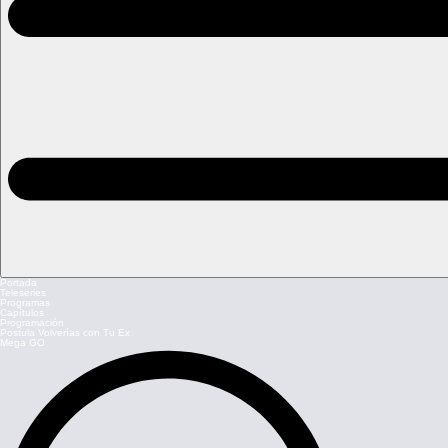
Portada
Teleseries
Programas
Capítulos
Programación
Postula Volverías con Tu Ex
Mega GO