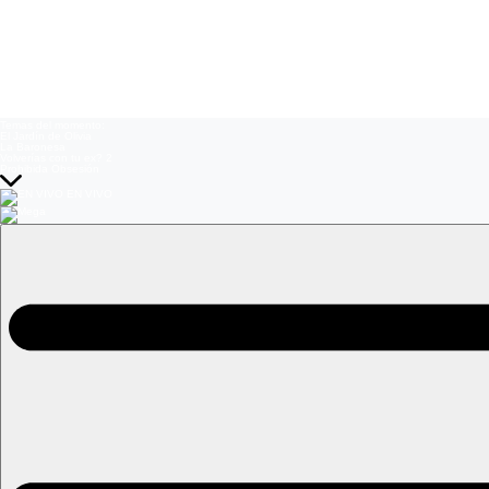
Temas del momento:
El Jardín de Olivia
La Baronesa
Volverías con tu ex? 2
Prohibida Obsesión
EN VIVO