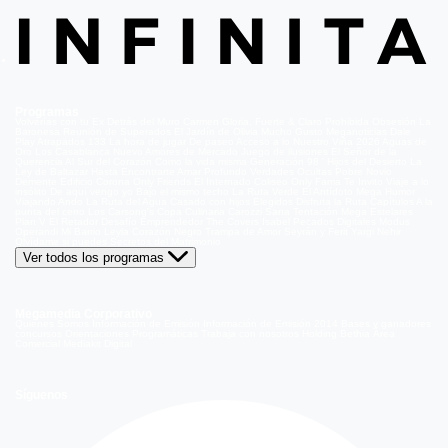
Programas
Volverías con tu Ex
Detrás del Muro
Carmen Gloria, Fuerte & Claro
Prohibida Obsesión
La
Baronesa
Reunión de Superados
El Jardín de Olivia
Mucho Gusto
Meganoticias
Dale
Play
Atrapados 133
La hora de jugar
De paseo
Acceso a lo Nuestro
Viña 2026
Aguas de
Oro
Los Casablanca
Nuevo Amores de Mercado
Juego de ilusiones
El Señor de la
Querencia
Al Sur del Corazón
Como la vida misma
Generación 98 '
Hijos del Desierto
La
Ley de Baltazar
Hasta Encontrarte
Amar Profundo
Verdades Ocultas
Pobre Novio
Demente
Edificio Corona
Only Friends
El Internado
Coliseo
Only Fama
Te Invito
Viaje a lo
insólito
De aquí vengo yo
Bajo el mismo techo
La Ruta Verde
El Antídoto
Mega Humor
Viajando Ando
La Ruta del Agua
Casado con hijos
Elegidos
Disfruta la Ruta
Capítulos
A la
punta del cerro
Los Carsong's
Copa Culinaria Carozzi
Sana Tentación
Mega Estelares
Plan V
El Retador
Desafío Emprendedor
The Covers
Isabel
Pecados Digitales
Modus
Operandi
Mi Barrio
Leyla
Corazón Negro
Trampa de Amor
Seyrán y Ferit
Yargi
Nehir
Olvídame si puedes
Secretos del Matrimonio
Ver todos los programas
Megamedia Corporativo
Quienes Somos
Información de Emisión
Información de Emisión 2014
Bases y ganadores
concursos
Orientaciones Programáticas
Trabaja con nosotros
Holding Bethia
Área
Comercial
Mediakit Digital
Síguenos