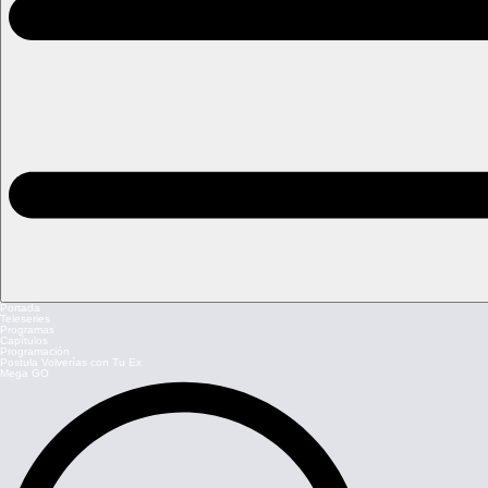
Portada
Teleseries
Programas
Capítulos
Programación
Postula Volverías con Tu Ex
Mega GO