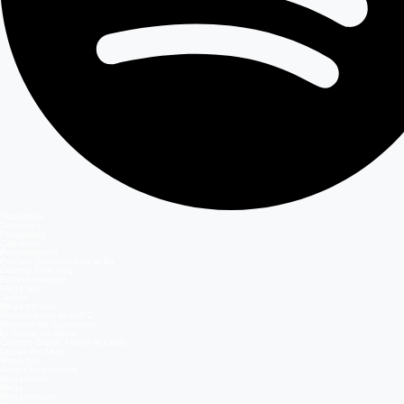
Secciones
Teleseries
Programas
Capítulos
Programación
Postula Volverías con tu Ex
Casting Dale Play
Entretenimiento
Mega GO
Temas
Mega en vivo
Volverías con tu ex? 2
Reunión de Superados
El Jardín de Olivia
Carmen Gloria, Fuerte & Claro
Detrás del Muro
Mega GO
Grupo Megamedia
Megamedia
Mega
Meganoticias