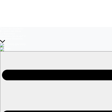
Temas del momento:
El Jardín de Olivia
La Baronesa
Volverías con tu ex? 2
Prohibida Obsesión
EN VIVO