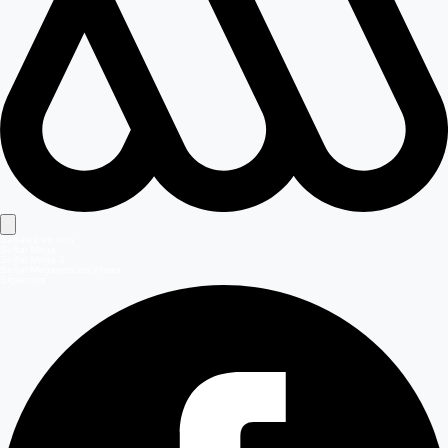
Señales en vivo
Señal Mega
Señal Mega 2
Señal Meganoticias Ahora
Síguenos