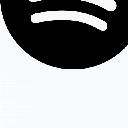
Secciones
Teleseries
Programas
Capítulos
Programación
Postula Volverías con tu Ex
Casting Dale Play
Entretenimiento
Mega GO
Temas
Mega en vivo
Volverías con tu ex? 2
Reunión de Superados
El Jardín de Olivia
Carmen Gloria, Fuerte & Claro
Detrás del Muro
Mega GO
Grupo Megamedia
Megamedia
Mega