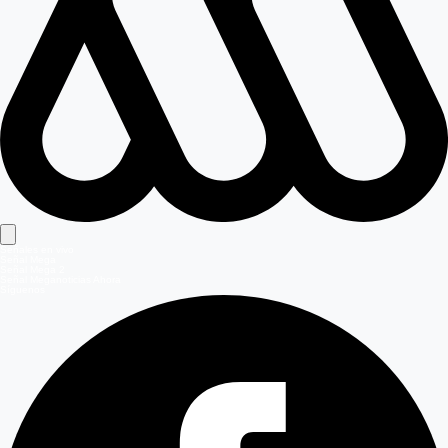
Señales en vivo
Señal Mega
Señal Mega 2
Señal Meganoticias Ahora
Síguenos