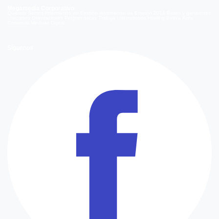
Megamedia Corporativo
Quienes Somos
Información de Emisión
Información de Emisión 2014
Bases y ganadores
concursos
Orientaciones Programáticas
Trabaja con nosotros
Holding Bethia
Área
Comercial
Mediakit Digital
Síguenos