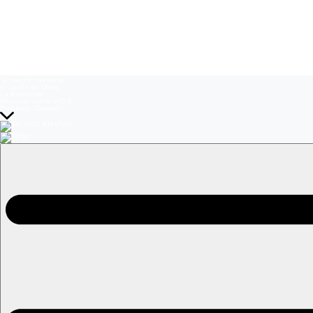
Temas del momento:
El Jardín de Olivia
La Baronesa
Volverías con tu ex? 2
Prohibida Obsesión
EN VIVO