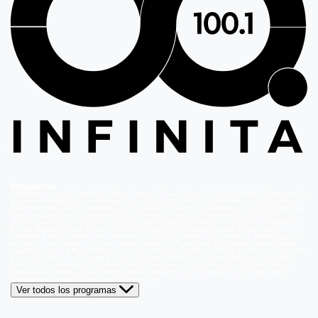
Programas
Volverías con tu Ex
Detrás del Muro
Carmen Gloria, Fuerte & Claro
Prohibida Obsesión
La
Baronesa
Reunión de Superados
El Jardín de Olivia
Mucho Gusto
Meganoticias
Dale
Play
Atrapados 133
La hora de jugar
De paseo
Acceso a lo Nuestro
Viña 2026
Aguas de
Oro
Los Casablanca
Nuevo Amores de Mercado
Juego de ilusiones
El Señor de la
Querencia
Al Sur del Corazón
Como la vida misma
Generación 98 '
Hijos del Desierto
La
Ley de Baltazar
Hasta Encontrarte
Amar Profundo
Verdades Ocultas
Pobre Novio
Demente
Edificio Corona
Only Friends
El Internado
Coliseo
Only Fama
Te Invito
Viaje a lo
insólito
De aquí vengo yo
Bajo el mismo techo
La Ruta Verde
El Antídoto
Mega Humor
Viajando Ando
La Ruta del Agua
Casado con hijos
Elegidos
Disfruta la Ruta
Capítulos
A la
punta del cerro
Los Carsong's
Copa Culinaria Carozzi
Sana Tentación
Mega Estelares
Plan V
El Retador
Desafío Emprendedor
The Covers
Isabel
Pecados Digitales
Modus
Operandi
Mi Barrio
Leyla
Corazón Negro
Trampa de Amor
Seyrán y Ferit
Yargi
Nehir
Olvídame si puedes
Secretos del Matrimonio
Ver todos los programas