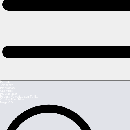
Portada
Teleseries
Programas
Capítulos
Programación
Postula Volverías con Tu Ex
Casting Dale Play
Mega GO