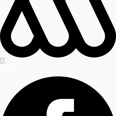
Señales en vivo
Señal Mega
Señal Mega 2
Señal Meganoticias Ahora
Síguenos