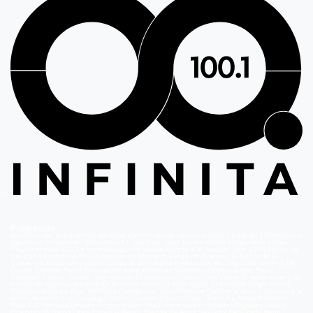
Programas
Volverías con tu Ex
Detrás del Muro
Carmen Gloria, Fuerte & Claro
Prohibida Obsesión
La
Baronesa
Reunión de Superados
El Jardín de Olivia
Mucho Gusto
Meganoticias
Dale
Play
Atrapados 133
La hora de jugar
De paseo
Acceso a lo Nuestro
Viña 2026
Aguas de
Oro
Los Casablanca
Nuevo Amores de Mercado
Juego de ilusiones
El Señor de la
Querencia
Al Sur del Corazón
Como la vida misma
Generación 98 '
Hijos del Desierto
La
Ley de Baltazar
Hasta Encontrarte
Amar Profundo
Verdades Ocultas
Pobre Novio
Demente
Edificio Corona
Only Friends
El Internado
Coliseo
Only Fama
Te Invito
Viaje a lo
insólito
De aquí vengo yo
Bajo el mismo techo
La Ruta Verde
El Antídoto
Mega Humor
Viajando Ando
La Ruta del Agua
Casado con hijos
Elegidos
Disfruta la Ruta
Capítulos
A la
punta del cerro
Los Carsong's
Copa Culinaria Carozzi
Sana Tentación
Mega Estelares
Plan V
El Retador
Desafío Emprendedor
The Covers
Isabel
Pecados Digitales
Modus
Operandi
Mi Barrio
Leyla
Corazón Negro
Trampa de Amor
Seyrán y Ferit
Yargi
Nehir