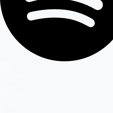
Secciones
Teleseries
Programas
Capítulos
Programación
Postula Volverías con tu Ex
Casting Dale Play
Entretenimiento
Mega GO
Temas
Mega en vivo
Volverías con tu ex? 2
Reunión de Superados
El Jardín de Olivia
Carmen Gloria, Fuerte & Claro
Detrás del Muro
Mega GO
Grupo Megamedia
Megamedia
Mega