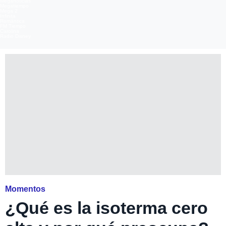
Meganoticias
Megatiempo
Mega 2
Infinita
Romántica
FM Tiempo
Carolina
Radio Disney
Momentos
¿Qué es la isoterma cero