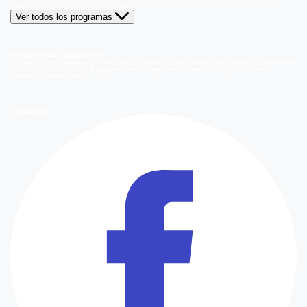
Olvídame si puedes
Secretos del Matrimonio
Ver todos los programas
Megamedia Corporativo
Quienes Somos
Información de Emisión
Información de Emisión 2014
Bases y ganadores
concursos
Orientaciones Programáticas
Trabaja con nosotros
Holding Bethia
Área
Comercial
Mediakit Digital
Síguenos