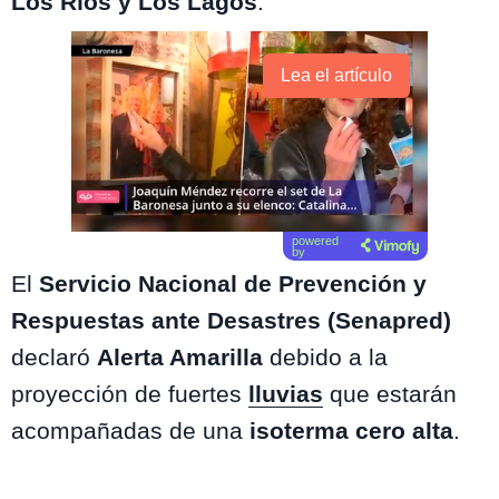
Los Ríos y Los Lagos
.
Lea el artículo
powered
by
El
Servicio Nacional de Prevención y
Respuestas ante Desastres (Senapred)
declaró
Alerta Amarilla
debido a la
proyección de fuertes
lluvias
que estarán
acompañadas de una
isoterma cero alta
.