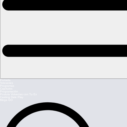
Portada
Teleseries
Programas
Capítulos
Programación
Postula Volverías con Tu Ex
Casting Dale Play
Mega GO