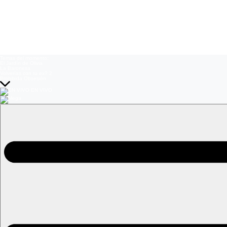
Temas del momento:
El Jardín de Olivia
La Baronesa
Volverías con tu ex? 2
Prohibida Obsesión
EN VIVO