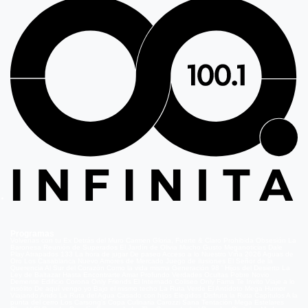
Programas
Volverías con tu Ex
Detrás del Muro
Carmen Gloria, Fuerte & Claro
Prohibida Obsesión
La
Baronesa
Reunión de Superados
El Jardín de Olivia
Mucho Gusto
Meganoticias
Dale
Play
Atrapados 133
La hora de jugar
De paseo
Acceso a lo Nuestro
Viña 2026
Aguas de
Oro
Los Casablanca
Nuevo Amores de Mercado
Juego de ilusiones
El Señor de la
Querencia
Al Sur del Corazón
Como la vida misma
Generación 98 '
Hijos del Desierto
La
Ley de Baltazar
Hasta Encontrarte
Amar Profundo
Verdades Ocultas
Pobre Novio
Demente
Edificio Corona
Only Friends
El Internado
Coliseo
Only Fama
Te Invito
Viaje a lo
insólito
De aquí vengo yo
Bajo el mismo techo
La Ruta Verde
El Antídoto
Mega Humor
Viajando Ando
La Ruta del Agua
Casado con hijos
Elegidos
Disfruta la Ruta
Capítulos
A la
punta del cerro
Los Carsong's
Copa Culinaria Carozzi
Sana Tentación
Mega Estelares