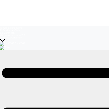
Temas del momento:
El Jardín de Olivia
La Baronesa
Volverías con tu ex? 2
Prohibida Obsesión
EN VIVO