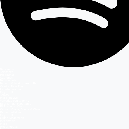
Secciones
Teleseries
Programas
Capítulos
Programación
Postula Volverías con tu Ex
Casting Dale Play
Entretenimiento
Mega GO
Temas
Mega en vivo
Volverías con tu ex? 2
Reunión de Superados
El Jardín de Olivia
Carmen Gloria, Fuerte & Claro
Detrás del Muro
Mega GO
Grupo Megamedia
Megamedia
Mega
Meganoticias