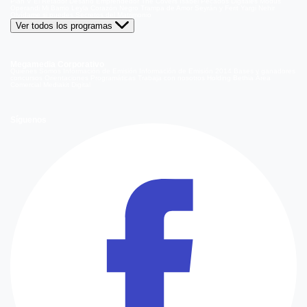
Plan V
El Retador
Desafío Emprendedor
The Covers
Isabel
Pecados Digitales
Modus
Operandi
Mi Barrio
Leyla
Corazón Negro
Trampa de Amor
Seyrán y Ferit
Yargi
Nehir
Olvídame si puedes
Secretos del Matrimonio
Ver todos los programas
Megamedia Corporativo
Quienes Somos
Información de Emisión
Información de Emisión 2014
Bases y ganadores
concursos
Orientaciones Programáticas
Trabaja con nosotros
Holding Bethia
Área
Comercial
Mediakit Digital
Síguenos