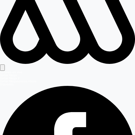
Señales en vivo
Señal Mega
Señal Mega 2
Señal Meganoticias Ahora
Síguenos