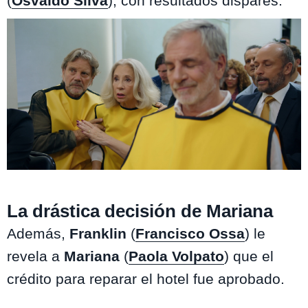
(
Osvaldo Silva
), con resultados dispares.
Aguas de Oro / Mega
La drástica decisión de Mariana
Además,
Franklin
(
Francisco Ossa
) le
revela a
Mariana
(
Paola Volpato
) que el
crédito para reparar el hotel fue aprobado.