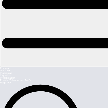
Portada
Teleseries
Programas
Capítulos
Programación
Postula Volverías con Tu Ex
Mega GO