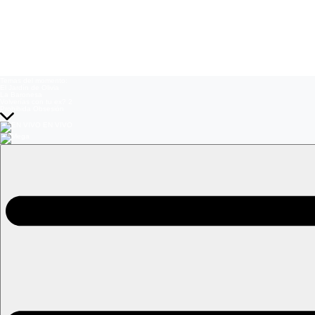
Temas del momento:
El Jardín de Olivia
La Baronesa
Volverías con tu ex? 2
Prohibida Obsesión
EN VIVO