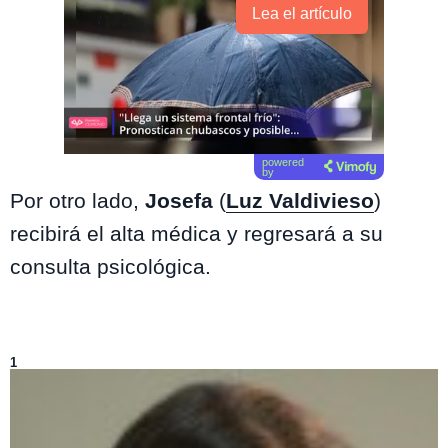
Lea el artículo
powered
by
Por otro lado,
Josefa
(
Luz Valdivieso
)
recibirá el alta médica y regresará a su
consulta psicológica.
Lo más visto de
Reunión de Superados
1