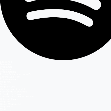
Secciones
Teleseries
Programas
Capítulos
Programación
Postula Volverías con tu Ex
Casting Dale Play
Entretenimiento
Mega GO
Temas
Mega en vivo
Volverías con tu ex? 2
Reunión de Superados
El Jardín de Olivia
Carmen Gloria, Fuerte & Claro
Detrás del Muro
Mega GO
Grupo Megamedia
Megamedia
Mega