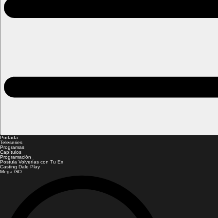
Portada
Teleseries
Programas
Capítulos
Programación
Postula Volverías con Tu Ex
Casting Dale Play
Mega GO