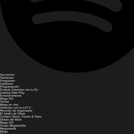
Secciones
Teleseries
Programas
Capítulos
Programación
Postula Volverías con tu Ex
Casting Dale Play
Entretenimiento
Mega GO
Temas
Mega en vivo
Volverías con tu ex? 2
Reunión de Superados
El Jardín de Olivia
Carmen Gloria, Fuerte & Claro
Detrás del Muro
Mega GO
Grupo Megamedia
Megamedia
Mega