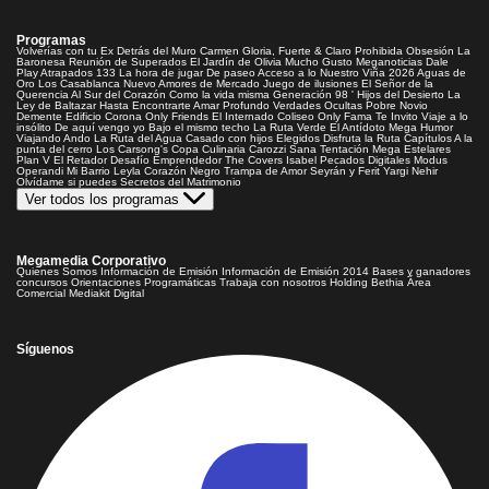
Programas
Volverías con tu Ex
Detrás del Muro
Carmen Gloria, Fuerte & Claro
Prohibida Obsesión
La
Baronesa
Reunión de Superados
El Jardín de Olivia
Mucho Gusto
Meganoticias
Dale
Play
Atrapados 133
La hora de jugar
De paseo
Acceso a lo Nuestro
Viña 2026
Aguas de
Oro
Los Casablanca
Nuevo Amores de Mercado
Juego de ilusiones
El Señor de la
Querencia
Al Sur del Corazón
Como la vida misma
Generación 98 '
Hijos del Desierto
La
Ley de Baltazar
Hasta Encontrarte
Amar Profundo
Verdades Ocultas
Pobre Novio
Demente
Edificio Corona
Only Friends
El Internado
Coliseo
Only Fama
Te Invito
Viaje a lo
insólito
De aquí vengo yo
Bajo el mismo techo
La Ruta Verde
El Antídoto
Mega Humor
Viajando Ando
La Ruta del Agua
Casado con hijos
Elegidos
Disfruta la Ruta
Capítulos
A la
punta del cerro
Los Carsong's
Copa Culinaria Carozzi
Sana Tentación
Mega Estelares
Plan V
El Retador
Desafío Emprendedor
The Covers
Isabel
Pecados Digitales
Modus
Operandi
Mi Barrio
Leyla
Corazón Negro
Trampa de Amor
Seyrán y Ferit
Yargi
Nehir
Olvídame si puedes
Secretos del Matrimonio
Ver todos los programas
Megamedia Corporativo
Quienes Somos
Información de Emisión
Información de Emisión 2014
Bases y ganadores
concursos
Orientaciones Programáticas
Trabaja con nosotros
Holding Bethia
Área
Comercial
Mediakit Digital
Síguenos