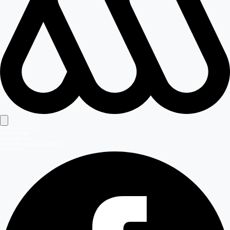
Señales en vivo
Señal Mega
Señal Mega 2
Señal Meganoticias Ahora
Síguenos