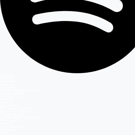
Secciones
Teleseries
Programas
Capítulos
Programación
Postula Volverías con tu Ex
Casting Dale Play
Entretenimiento
Mega GO
Temas
Mega en vivo
Volverías con tu ex? 2
Reunión de Superados
El Jardín de Olivia
Carmen Gloria, Fuerte & Claro
Detrás del Muro
Mega GO
Grupo Megamedia
Megamedia
Mega