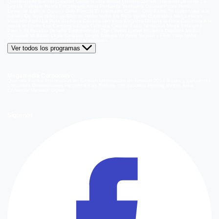
Querencia
Al Sur del Corazón
Como la vida misma
Generación 98 '
Hijos del Desierto
La
Ley de Baltazar
Hasta Encontrarte
Amar Profundo
Verdades Ocultas
Pobre Novio
Demente
Edificio Corona
Only Friends
El Internado
Coliseo
Only Fama
Te Invito
Viaje a lo
insólito
De aquí vengo yo
Bajo el mismo techo
La Ruta Verde
El Antídoto
Mega Humor
Viajando Ando
La Ruta del Agua
Casado con hijos
Elegidos
Disfruta la Ruta
Capítulos
A la
punta del cerro
Los Carsong's
Copa Culinaria Carozzi
Sana Tentación
Mega Estelares
Plan V
El Retador
Desafío Emprendedor
The Covers
Isabel
Pecados Digitales
Modus
Operandi
Mi Barrio
Leyla
Corazón Negro
Trampa de Amor
Seyrán y Ferit
Yargi
Nehir
Olvídame si puedes
Secretos del Matrimonio
Ver todos los programas
Megamedia Corporativo
Quienes Somos
Información de Emisión
Información de Emisión 2014
Bases y ganadores
concursos
Orientaciones Programáticas
Trabaja con nosotros
Holding Bethia
Área
Comercial
Mediakit Digital
Síguenos