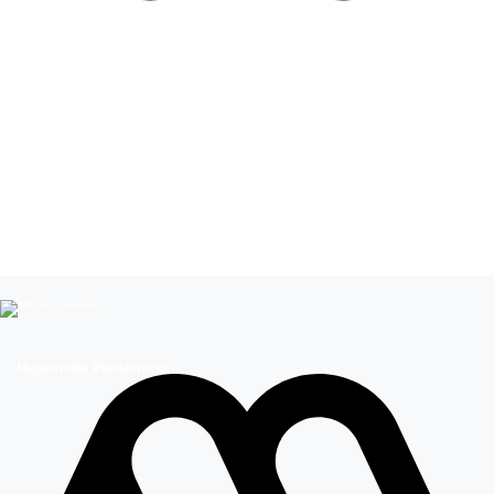
Leer más de
Entretenimiento
Comediantes
Pamela Leiva
Celebridades chilenas
Influencers
Megamedia Plataformas