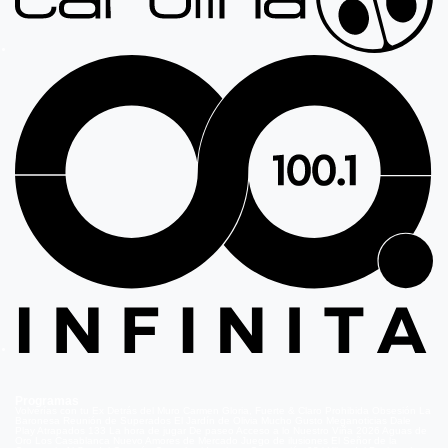
Programas
Volverías con tu Ex
Detrás del Muro
Carmen Gloria, Fuerte & Claro
Prohibida Obsesión
La
Baronesa
Reunión de Superados
El Jardín de Olivia
Mucho Gusto
Meganoticias
Dale
Play
Atrapados 133
La hora de jugar
De paseo
Acceso a lo Nuestro
Viña 2026
Aguas de
Oro
Los Casablanca
Nuevo Amores de Mercado
Juego de ilusiones
El Señor de la