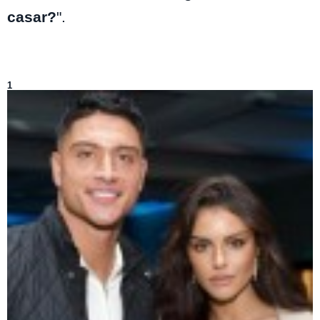
casar?
".
Lo más visto de
Entretenimiento
1