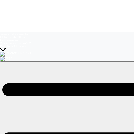
Temas del momento:
El Jardín de Olivia
La Baronesa
Volverías con tu ex? 2
Prohibida Obsesión
EN VIVO