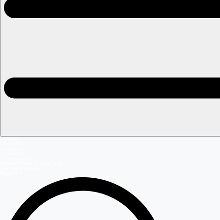
Portada
Teleseries
Programas
Capítulos
Programación
Postula Volverías con Tu Ex
Casting Dale Play
Mega GO