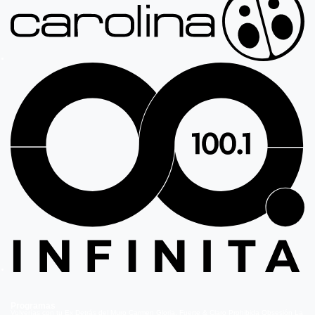
Programas
Volverías con tu Ex
Detrás del Muro
Carmen Gloria, Fuerte & Claro
Prohibida Obsesión
La