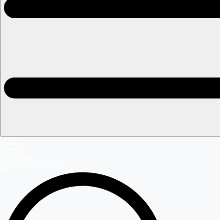
Portada
Teleseries
Programas
Capítulos
Programación
Postula Volverías con Tu Ex
Mega GO