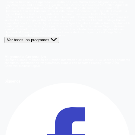
Baronesa
Reunión de Superados
El Jardín de Olivia
Mucho Gusto
Meganoticias
Dale
Play
Atrapados 133
La hora de jugar
De paseo
Acceso a lo Nuestro
Viña 2026
Aguas de
Oro
Los Casablanca
Nuevo Amores de Mercado
Juego de ilusiones
El Señor de la
Querencia
Al Sur del Corazón
Como la vida misma
Generación 98 '
Hijos del Desierto
La
Ley de Baltazar
Hasta Encontrarte
Amar Profundo
Verdades Ocultas
Pobre Novio
Demente
Edificio Corona
Only Friends
El Internado
Coliseo
Only Fama
Te Invito
Viaje a lo
insólito
De aquí vengo yo
Bajo el mismo techo
La Ruta Verde
El Antídoto
Mega Humor
Viajando Ando
La Ruta del Agua
Casado con hijos
Elegidos
Disfruta la Ruta
Capítulos
A la
punta del cerro
Los Carsong's
Copa Culinaria Carozzi
Sana Tentación
Mega Estelares
Plan V
El Retador
Desafío Emprendedor
The Covers
Isabel
Pecados Digitales
Modus
Operandi
Mi Barrio
Leyla
Corazón Negro
Trampa de Amor
Seyrán y Ferit
Yargi
Nehir
Olvídame si puedes
Secretos del Matrimonio
Ver todos los programas
Megamedia Corporativo
Quienes Somos
Información de Emisión
Información de Emisión 2014
Bases y ganadores
concursos
Orientaciones Programáticas
Trabaja con nosotros
Holding Bethia
Área
Comercial
Mediakit Digital
Síguenos