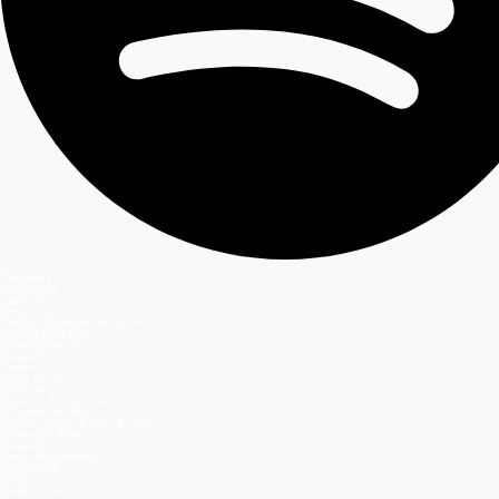
Secciones
Teleseries
Programas
Capítulos
Programación
Postula Volverías con tu Ex
Casting Dale Play
Entretenimiento
Mega GO
Temas
Mega en vivo
Volverías con tu ex? 2
Reunión de Superados
El Jardín de Olivia
Carmen Gloria, Fuerte & Claro
Detrás del Muro
Mega GO
Grupo Megamedia
Megamedia
Mega
Meganoticias