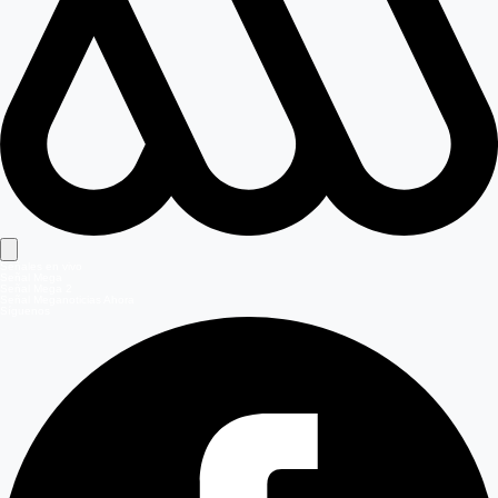
Señales en vivo
Señal Mega
Señal Mega 2
Señal Meganoticias Ahora
Síguenos