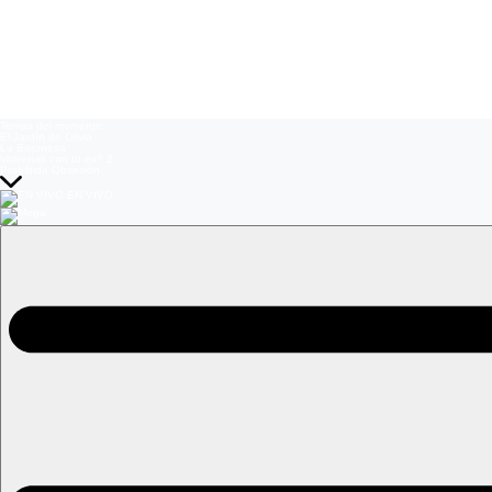
Temas del momento:
El Jardín de Olivia
La Baronesa
Volverías con tu ex? 2
Prohibida Obsesión
EN VIVO